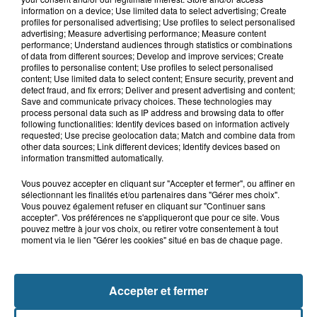
8 août 2026
information on a device; Use limited data to select advertising; Create
Violent accident à Cléty : quatre
profiles for personalised advertising; Use profiles to select personalised
blessés, deux femmes en urgence...
advertising; Measure advertising performance; Measure content
performance; Understand audiences through statistics or combinations
of data from different sources; Develop and improve services; Create
profiles to personalise content; Use profiles to select personalised
content; Use limited data to select content; Ensure security, prevent and
8 août 2026
detect fraud, and fix errors; Deliver and present advertising and content;
Un homme mortellement percuté par
Save and communicate privacy choices. These technologies may
un train à Saint-Josse
process personal data such as IP address and browsing data to offer
following functionalities: Identify devices based on information actively
requested; Use precise geolocation data; Match and combine data from
other data sources; Link different devices; Identify devices based on
information transmitted automatically.
Vous pouvez accepter en cliquant sur "Accepter et fermer", ou affiner en
sélectionnant les finalités et/ou partenaires dans "Gérer mes choix".
Vous pouvez également refuser en cliquant sur "Continuer sans
accepter". Vos préférences ne s'appliqueront que pour ce site. Vous
pouvez mettre à jour vos choix, ou retirer votre consentement à tout
moment via le lien "Gérer les cookies" situé en bas de chaque page.
NOS AUTRES PODCASTS
Accepter et fermer