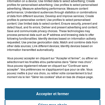
Bergues : le feu d'artifice du 15-Août
information on a device; Use limited data to select advertising; Create
annulé en raison de la...
profiles for personalised advertising; Use profiles to select personalised
advertising; Measure advertising performance; Measure content
performance; Understand audiences through statistics or combinations
of data from different sources; Develop and improve services; Create
profiles to personalise content; Use profiles to select personalised
5 août 2026
content; Use limited data to select content; Ensure security, prevent and
Canicule : les Ehpad en première ligne
detect fraud, and fix errors; Deliver and present advertising and content;
Save and communicate privacy choices. These technologies may
pour protéger leurs résidents
process personal data such as IP address and browsing data to offer
following functionalities: Identify devices based on information actively
requested; Use precise geolocation data; Match and combine data from
other data sources; Link different devices; Identify devices based on
information transmitted automatically.
Vous pouvez accepter en cliquant sur "Accepter et fermer", ou affiner en
sélectionnant les finalités et/ou partenaires dans "Gérer mes choix".
Vous pouvez également refuser en cliquant sur "Continuer sans
accepter". Vos préférences ne s'appliqueront que pour ce site. Vous
pouvez mettre à jour vos choix, ou retirer votre consentement à tout
moment via le lien "Gérer les cookies" situé en bas de chaque page.
NOS AUTRES PODCASTS
Accepter et fermer
Gérer mes choix