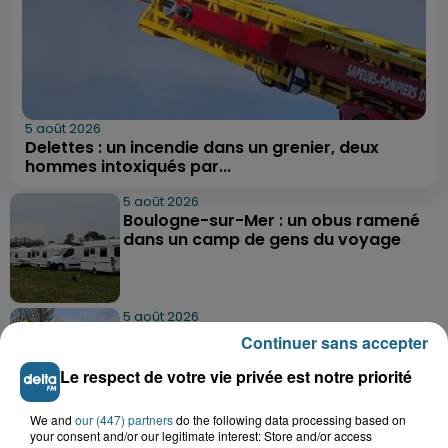
5 août 2026
Delettes : un incendie dans un grenier, deux
hommes intoxiqués par...
5 août 2026
Boulogne-sur-Mer : un obus ramené
dans un camp de gens du voyage
5 août 2026
Berck : une fillette de 5 ans percutée
Continuer sans accepter
par une voiture
Le respect de votre vie privée est notre priorité
We and
our (447) partners
do the following data processing based on
5 août 2026
your consent and/or our legitimate interest: Store and/or access