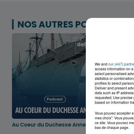
NOS AUTRES PODCASTS
We and
our (447) partn
access information on a 
select personalised ad
statistics or combinatio
profiles to select person
Deliver and present adv
data such as IP address 
requested; Use precise g
based on information tra
Vous pouvez accepter en 
mes choix". Vous pouvez
ce site. Vous pouvez met
Au Coeur du Duchesse Anne
L'info lo
bas de chaque page.
Dunkerqu