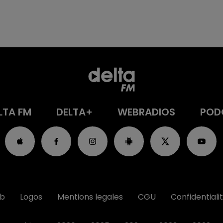
LTA FM
DELTA+
WEBRADIOS
POD
ub
Logos
Mentions legales
CGU
Confidentiali