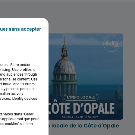
uer sans accepter
erest: Store and/or
tising; Use profiles to
tand audiences through
personalise content; Use
 fraud, and fix errors;
 may process personal
mation actively
vices; Identify devices
rtenaires dans "Gérer
s'appliqueront que pour
les cookies" situé en
marois
L'info locale de la Côte d'Opale