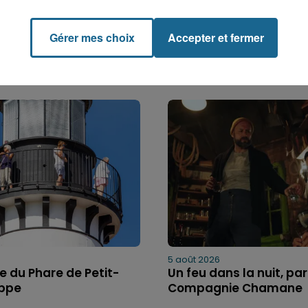
Gérer mes choix
Accepter et fermer
5 août 2026
bre du Phare de Petit-
Un feu dans la nuit, par
ippe
Compagnie Chamane