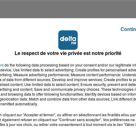
Contin
Le respect de votre vie privée est notre priorité
ers
do the following data processing based on your consent and/or our legitimate int
device; Use limited data to select advertising; Create profiles for personalised adver
vertising; Measure advertising performance; Measure content performance; Unders
ns of data from different sources; Develop and improve services; Create profiles to 
alised content; Use limited data to select content; Ensure security, prevent and detect
ertising and content; Save and communicate privacy choices. These technologies
and browsing data to offer following functionalities: Identify devices based on infor
eolocation data; Match and combine data from other data sources; Link different de
nsmitted automatically.
cliquant sur "Accepter et fermer", ou affiner en sélectionnant les finalités et/ou pa
 également refuser en cliquant sur "Continuer sans accepter". Vos préférences ne 
tre à jour vos choix, ou retirer votre consentement à tout moment via le lien "Gérer 
cale dans le
L'info locale de l'Audo
ois