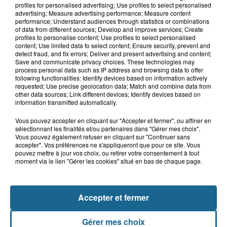
ans qui s'était noyé est...
profiles for personalised advertising; Use profiles to select personalised
advertising; Measure advertising performance; Measure content
performance; Understand audiences through statistics or combinations
of data from different sources; Develop and improve services; Create
profiles to personalise content; Use profiles to select personalised
13h15
content; Use limited data to select content; Ensure security, prevent and
Risque incendie dans le Nord : ce que
detect fraud, and fix errors; Deliver and present advertising and content;
vous ne pouvez plus faire
Save and communicate privacy choices. These technologies may
process personal data such as IP address and browsing data to offer
following functionalities: Identify devices based on information actively
requested; Use precise geolocation data; Match and combine data from
other data sources; Link different devices; Identify devices based on
information transmitted automatically.
Vous pouvez accepter en cliquant sur "Accepter et fermer", ou affiner en
sélectionnant les finalités et/ou partenaires dans "Gérer mes choix".
Vous pouvez également refuser en cliquant sur "Continuer sans
accepter". Vos préférences ne s'appliqueront que pour ce site. Vous
pouvez mettre à jour vos choix, ou retirer votre consentement à tout
NOS AUTRES PODCASTS
moment via le lien "Gérer les cookies" situé en bas de chaque page.
Accepter et fermer
Gérer mes choix