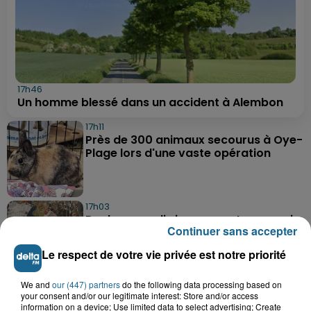
17h46
Un homme blessé dans un accident à Alembon
17h11
Près de 300 animaux secourus à Oye-
Plage lors d'une vaste opération
17h03
Dunkerque : dix jeunes vont parcourir
Continuer sans accepter
9 000 km pour rencontrer...
Le respect de votre vie privée est notre priorité
We and
our (447) partners
do the following data processing based on
16h19
your consent and/or our legitimate interest: Store and/or access
Blendecques : le jeune garçon de 12
information on a device; Use limited data to select advertising; Create