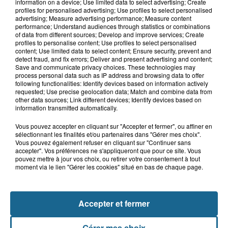
Boulogne-sur-Mer : un obus ramené
information on a device; Use limited data to select advertising; Create
dans un camp de gens du voyage
profiles for personalised advertising; Use profiles to select personalised
advertising; Measure advertising performance; Measure content
performance; Understand audiences through statistics or combinations
of data from different sources; Develop and improve services; Create
profiles to personalise content; Use profiles to select personalised
5 août 2026
content; Use limited data to select content; Ensure security, prevent and
Berck : une fillette de 5 ans percutée
detect fraud, and fix errors; Deliver and present advertising and content;
Save and communicate privacy choices. These technologies may
par une voiture
process personal data such as IP address and browsing data to offer
following functionalities: Identify devices based on information actively
requested; Use precise geolocation data; Match and combine data from
other data sources; Link different devices; Identify devices based on
information transmitted automatically.
Vous pouvez accepter en cliquant sur "Accepter et fermer", ou affiner en
sélectionnant les finalités et/ou partenaires dans "Gérer mes choix".
Vous pouvez également refuser en cliquant sur "Continuer sans
accepter". Vos préférences ne s'appliqueront que pour ce site. Vous
pouvez mettre à jour vos choix, ou retirer votre consentement à tout
moment via le lien "Gérer les cookies" situé en bas de chaque page.
NOS AUTRES PODCASTS
Accepter et fermer
Gérer mes choix