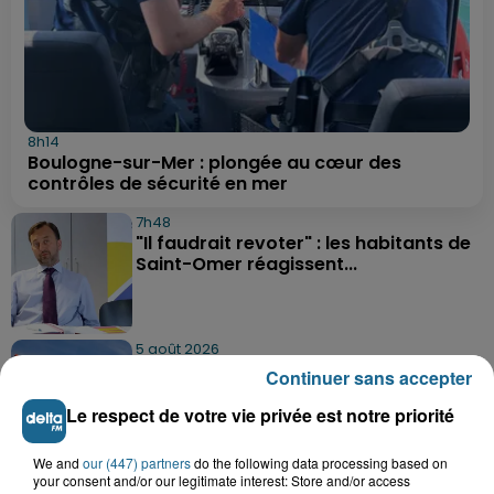
8h14
Boulogne-sur-Mer : plongée au cœur des
contrôles de sécurité en mer
7h48
"Il faudrait revoter" : les habitants de
Saint-Omer réagissent...
5 août 2026
Delettes : un incendie dans un grenier,
Continuer sans accepter
deux hommes intoxiqués par...
Le respect de votre vie privée est notre priorité
We and
our (447) partners
do the following data processing based on
5 août 2026
your consent and/or our legitimate interest: Store and/or access