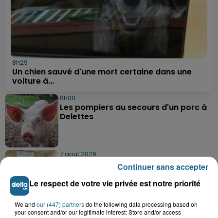
8h29
Un chien sauvé d'une mort certaine dans une
voiture à...
8h00
Les pompiers au secours d'un porc à
Delettes
7 août 2026
Hazebrouck : bientôt une Maison
Continuer sans accepter
France Services "pour rapporter des...
Le respect de votre vie privée est notre priorité
We and
our (447) partners
do the following data processing based on
7 août 2026
your consent and/or our legitimate interest: Store and/or access