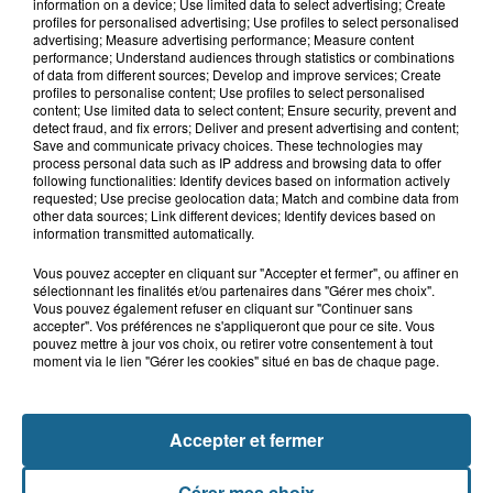
Inquiétude à Arques : Mathieu, 30 ans,
information on a device; Use limited data to select advertising; Create
activement recherché
profiles for personalised advertising; Use profiles to select personalised
advertising; Measure advertising performance; Measure content
performance; Understand audiences through statistics or combinations
of data from different sources; Develop and improve services; Create
profiles to personalise content; Use profiles to select personalised
7 août 2026
content; Use limited data to select content; Ensure security, prevent and
Foot, Boulogne-sur-Mer : Grégory Thil,
detect fraud, and fix errors; Deliver and present advertising and content;
Save and communicate privacy choices. These technologies may
un directeur sportif à...
process personal data such as IP address and browsing data to offer
following functionalities: Identify devices based on information actively
requested; Use precise geolocation data; Match and combine data from
other data sources; Link different devices; Identify devices based on
information transmitted automatically.
Vous pouvez accepter en cliquant sur "Accepter et fermer", ou affiner en
sélectionnant les finalités et/ou partenaires dans "Gérer mes choix".
Vous pouvez également refuser en cliquant sur "Continuer sans
accepter". Vos préférences ne s'appliqueront que pour ce site. Vous
pouvez mettre à jour vos choix, ou retirer votre consentement à tout
moment via le lien "Gérer les cookies" situé en bas de chaque page.
NOS AUTRES PODCASTS
Accepter et fermer
Gérer mes choix