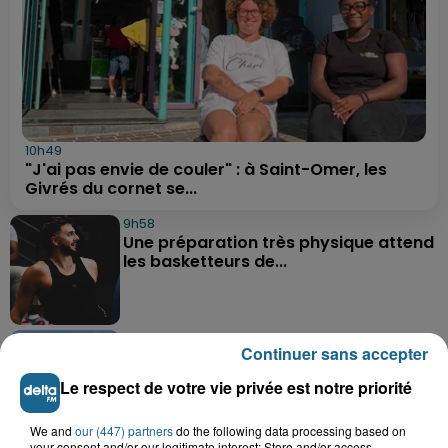
10h49
"J'ai pas envie de couler" : à Saint-Omer, les
Givrés du cornet se...
9h58
Une préparation très physique attend
les basketteurs de...
9h26
Continuer sans accepter
Des super-héros dans le ciel de
Grand-Fort-Philippe
Le respect de votre vie privée est notre priorité
We and
our (447) partners
do the following data processing based on
your consent and/or our legitimate interest: Store and/or access