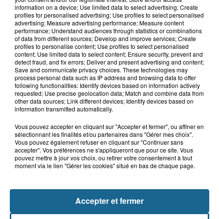
8h29
information on a device; Use limited data to select advertising; Create
Un chien sauvé d'une mort certaine
profiles for personalised advertising; Use profiles to select personalised
dans une voiture à...
advertising; Measure advertising performance; Measure content
performance; Understand audiences through statistics or combinations
of data from different sources; Develop and improve services; Create
profiles to personalise content; Use profiles to select personalised
content; Use limited data to select content; Ensure security, prevent and
8h00
detect fraud, and fix errors; Deliver and present advertising and content;
Les pompiers au secours d'un porc à
Save and communicate privacy choices. These technologies may
Delettes
process personal data such as IP address and browsing data to offer
following functionalities: Identify devices based on information actively
requested; Use precise geolocation data; Match and combine data from
other data sources; Link different devices; Identify devices based on
information transmitted automatically.
Vous pouvez accepter en cliquant sur "Accepter et fermer", ou affiner en
sélectionnant les finalités et/ou partenaires dans "Gérer mes choix".
Vous pouvez également refuser en cliquant sur "Continuer sans
accepter". Vos préférences ne s'appliqueront que pour ce site. Vous
pouvez mettre à jour vos choix, ou retirer votre consentement à tout
moment via le lien "Gérer les cookies" situé en bas de chaque page.
NOS AUTRES PODCASTS
Accepter et fermer