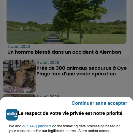
6 août 2026
Un homme blessé dans un accident à Alembon
6 août 2026
Près de 300 animaux secourus à Oye-
Plage lors d'une vaste opération
6 août 2026
Dunkerque : dix jeunes vont parcourir
Continuer sans accepter
9 000 km pour rencontrer...
Le respect de votre vie privée est notre priorité
We and
our (447) partners
do the following data processing based on
6 août 2026
your consent and/or our legitimate interest: Store and/or access