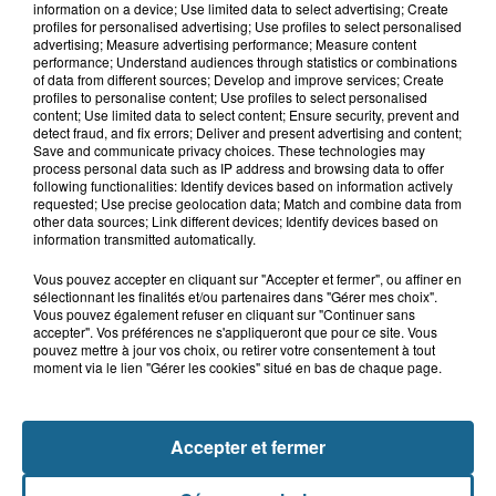
information on a device; Use limited data to select advertising; Create
Blendecques : le jeune garçon de 12
profiles for personalised advertising; Use profiles to select personalised
ans qui s'était noyé est...
advertising; Measure advertising performance; Measure content
performance; Understand audiences through statistics or combinations
of data from different sources; Develop and improve services; Create
profiles to personalise content; Use profiles to select personalised
content; Use limited data to select content; Ensure security, prevent and
6 août 2026
detect fraud, and fix errors; Deliver and present advertising and content;
Risque incendie dans le Nord : ce que
Save and communicate privacy choices. These technologies may
vous ne pouvez plus faire
process personal data such as IP address and browsing data to offer
following functionalities: Identify devices based on information actively
requested; Use precise geolocation data; Match and combine data from
other data sources; Link different devices; Identify devices based on
information transmitted automatically.
Vous pouvez accepter en cliquant sur "Accepter et fermer", ou affiner en
sélectionnant les finalités et/ou partenaires dans "Gérer mes choix".
Vous pouvez également refuser en cliquant sur "Continuer sans
accepter". Vos préférences ne s'appliqueront que pour ce site. Vous
pouvez mettre à jour vos choix, ou retirer votre consentement à tout
moment via le lien "Gérer les cookies" situé en bas de chaque page.
NOS AUTRES PODCASTS
Accepter et fermer