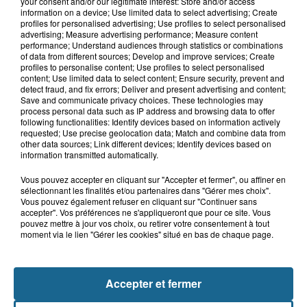
your consent and/or our legitimate interest: Store and/or access
15h06
information on a device; Use limited data to select advertising; Create
Hand : Dunkerque face à l'élite pour
profiles for personalised advertising; Use profiles to select personalised
préparer la saison du renouveau
advertising; Measure advertising performance; Measure content
performance; Understand audiences through statistics or combinations
of data from different sources; Develop and improve services; Create
profiles to personalise content; Use profiles to select personalised
content; Use limited data to select content; Ensure security, prevent and
14h58
detect fraud, and fix errors; Deliver and present advertising and content;
Incendie à La Brasserie de Saint-Omer
Save and communicate privacy choices. These technologies may
process personal data such as IP address and browsing data to offer
: 80 personnes évacuées
following functionalities: Identify devices based on information actively
requested; Use precise geolocation data; Match and combine data from
other data sources; Link different devices; Identify devices based on
information transmitted automatically.
Vous pouvez accepter en cliquant sur "Accepter et fermer", ou affiner en
sélectionnant les finalités et/ou partenaires dans "Gérer mes choix".
Vous pouvez également refuser en cliquant sur "Continuer sans
accepter". Vos préférences ne s'appliqueront que pour ce site. Vous
pouvez mettre à jour vos choix, ou retirer votre consentement à tout
moment via le lien "Gérer les cookies" situé en bas de chaque page.
NOS AUTRES PODCASTS
Accepter et fermer