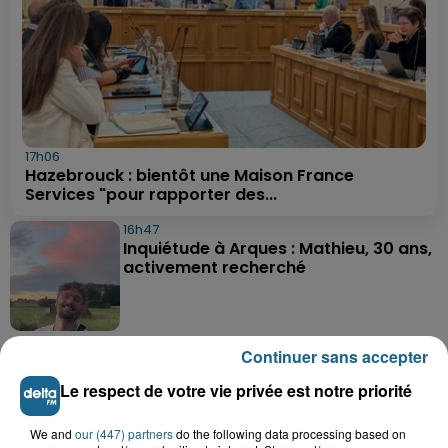
17h06
Hazebrouck : bientôt une Maison France
Services "pour rapporter des...
16h47
Inquiétude à Arques : Mathieu, 30 ans,
activement recherché
16h28
Continuer sans accepter
Foot, Boulogne-sur-Mer : Grégory Thil,
un directeur sportif à...
Le respect de votre vie privée est notre priorité
We and
our (447) partners
do the following data processing based on