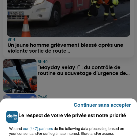
8h41
Un jeune homme grièvement blessé après une
violente sortie de route...
8h40
"Mayday Relay !" : du contrôle de
routine au sauvetage d'urgence de...
7h49
Le cirque Benzini n’a pas fait rire tout
Continuer sans accepter
le monde cette semaine à...
Le respect de votre vie privée est notre priorité
We and
our (447) partners
do the following data processing based on
7h05
your consent and/or our legitimate interest: Store and/or access