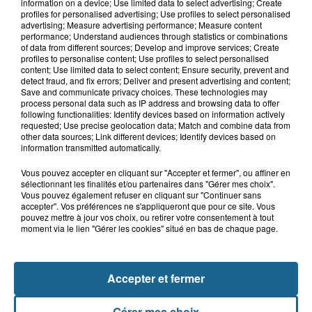
Une femme chute du deuxième étage
information on a device; Use limited data to select advertising; Create
après un différend familial à...
profiles for personalised advertising; Use profiles to select personalised
advertising; Measure advertising performance; Measure content
performance; Understand audiences through statistics or combinations
of data from different sources; Develop and improve services; Create
profiles to personalise content; Use profiles to select personalised
6 août 2026
content; Use limited data to select content; Ensure security, prevent and
Un homme blessé dans un accident à
detect fraud, and fix errors; Deliver and present advertising and content;
Save and communicate privacy choices. These technologies may
Alembon
process personal data such as IP address and browsing data to offer
following functionalities: Identify devices based on information actively
requested; Use precise geolocation data; Match and combine data from
other data sources; Link different devices; Identify devices based on
information transmitted automatically.
Vous pouvez accepter en cliquant sur "Accepter et fermer", ou affiner en
sélectionnant les finalités et/ou partenaires dans "Gérer mes choix".
Vous pouvez également refuser en cliquant sur "Continuer sans
accepter". Vos préférences ne s'appliqueront que pour ce site. Vous
pouvez mettre à jour vos choix, ou retirer votre consentement à tout
moment via le lien "Gérer les cookies" situé en bas de chaque page.
NOS AUTRES PODCASTS
Accepter et fermer
Gérer mes choix