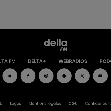
LTA FM
DELTA+
WEBRADIOS
POD
ub
Logos
Mentions legales
CGU
Confidentiali