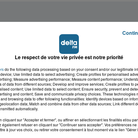
Contin
Le respect de votre vie privée est notre priorité
ers
do the following data processing based on your consent and/or our legitimate int
device; Use limited data to select advertising; Create profiles for personalised adver
vertising; Measure advertising performance; Measure content performance; Unders
ns of data from different sources; Develop and improve services; Create profiles to 
alised content; Use limited data to select content; Ensure security, prevent and detect
ertising and content; Save and communicate privacy choices. These technologies
and browsing data to offer following functionalities: Identify devices based on infor
eolocation data; Match and combine data from other data sources; Link different de
nsmitted automatically.
cliquant sur "Accepter et fermer", ou affiner en sélectionnant les finalités et/ou pa
 également refuser en cliquant sur "Continuer sans accepter". Vos préférences ne 
cale dans le
L'info locale de l'Audo
tre à jour vos choix, ou retirer votre consentement à tout moment via le lien "Gérer 
ois