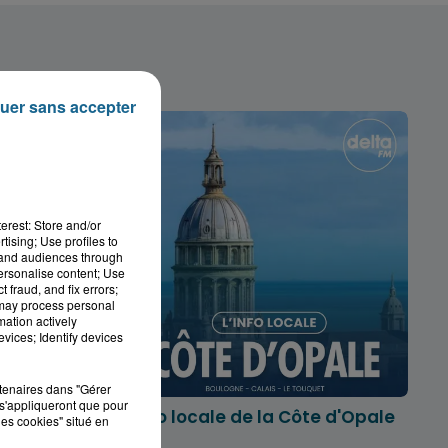
uer sans accepter
erest: Store and/or
tising; Use profiles to
tand audiences through
personalise content; Use
 fraud, and fix errors;
 may process personal
mation actively
vices; Identify devices
rtenaires dans "Gérer
s'appliqueront que pour
marois
L'info locale de la Côte d'Opale
les cookies" situé en