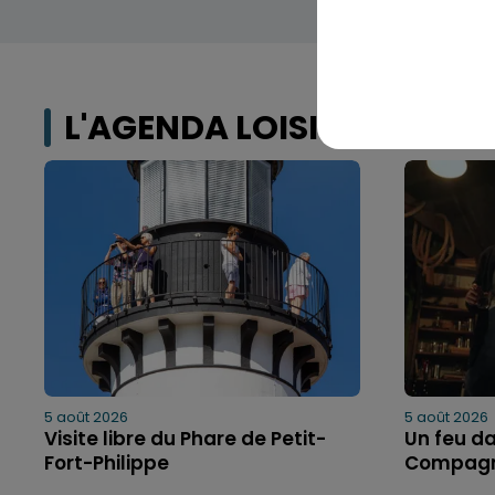
L'AGENDA LOISIRS
5 août 2026
5 août 2026
Visite libre du Phare de Petit-
Un feu da
Fort-Philippe
Compagn