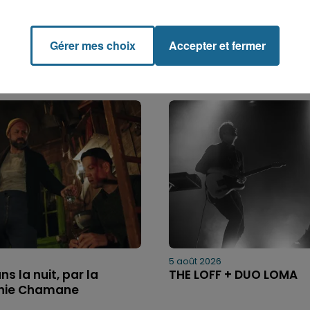
Gérer mes choix
Accepter et fermer
5 août 2026
ns la nuit, par la
THE LOFF + DUO LOMA
ie Chamane