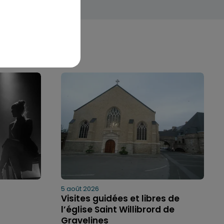
5 août 2026
Visites guidées et libres de
l’église Saint Willibrord de
Gravelines