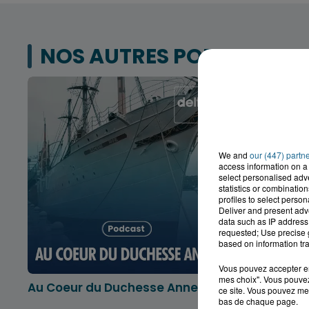
NOS AUTRES PODCASTS
We and
our (447) partn
access information on a 
select personalised ad
statistics or combinatio
profiles to select person
Deliver and present adv
data such as IP address 
requested; Use precise g
based on information tra
Vous pouvez accepter en 
mes choix". Vous pouvez
Au Coeur du Duchesse Anne
L'info lo
ce site. Vous pouvez met
Dunkerqu
bas de chaque page.