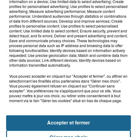
Blendecques : le jeune garçon de 12
information on a device; Use limited data to select advertising; Create
profiles for personalised advertising; Use profiles to select personalised
ans qui s'était noyé est...
advertising; Measure advertising performance; Measure content
performance; Understand audiences through statistics or combinations
of data from different sources; Develop and improve services; Create
profiles to personalise content; Use profiles to select personalised
6 août 2026
content; Use limited data to select content; Ensure security, prevent and
detect fraud, and fix errors; Deliver and present advertising and content;
Risque incendie dans le Nord : ce que
Save and communicate privacy choices. These technologies may
vous ne pouvez plus faire
process personal data such as IP address and browsing data to offer
following functionalities: Identify devices based on information actively
requested; Use precise geolocation data; Match and combine data from
other data sources; Link different devices; Identify devices based on
information transmitted automatically.
Vous pouvez accepter en cliquant sur "Accepter et fermer", ou affiner en
sélectionnant les finalités et/ou partenaires dans "Gérer mes choix".
Vous pouvez également refuser en cliquant sur "Continuer sans
accepter". Vos préférences ne s'appliqueront que pour ce site. Vous
pouvez mettre à jour vos choix, ou retirer votre consentement à tout
moment via le lien "Gérer les cookies" situé en bas de chaque page.
NOS AUTRES PODCASTS
Accepter et fermer