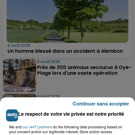
6 août 2026
Un homme blessé dans un accident à Alembon
6 août 2026
Près de 300 animaux secourus à Oye-
Plage lors d'une vaste opération
6 août 2026
Dunkerque : dix jeunes vont parcourir
Continuer sans accepter
9 000 km pour rencontrer...
Le respect de votre vie privée est notre priorité
We and
our (447) partners
do the following data processing based on
6 août 2026
your consent and/or our legitimate interest: Store and/or access