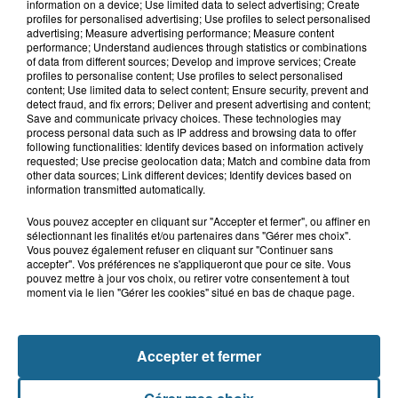
Blendecques : le jeune garçon de 12
information on a device; Use limited data to select advertising; Create
profiles for personalised advertising; Use profiles to select personalised
ans qui s'était noyé est...
advertising; Measure advertising performance; Measure content
performance; Understand audiences through statistics or combinations
of data from different sources; Develop and improve services; Create
profiles to personalise content; Use profiles to select personalised
6 août 2026
content; Use limited data to select content; Ensure security, prevent and
detect fraud, and fix errors; Deliver and present advertising and content;
Risque incendie dans le Nord : ce que
Save and communicate privacy choices. These technologies may
vous ne pouvez plus faire
process personal data such as IP address and browsing data to offer
following functionalities: Identify devices based on information actively
requested; Use precise geolocation data; Match and combine data from
other data sources; Link different devices; Identify devices based on
information transmitted automatically.
Vous pouvez accepter en cliquant sur "Accepter et fermer", ou affiner en
sélectionnant les finalités et/ou partenaires dans "Gérer mes choix".
Vous pouvez également refuser en cliquant sur "Continuer sans
accepter". Vos préférences ne s'appliqueront que pour ce site. Vous
pouvez mettre à jour vos choix, ou retirer votre consentement à tout
moment via le lien "Gérer les cookies" situé en bas de chaque page.
NOS AUTRES PODCASTS
Accepter et fermer