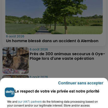
6 août 2026
Un homme blessé dans un accident à Alembon
6 août 2026
Près de 300 animaux secourus à Oye-
Plage lors d'une vaste opération
6 août 2026
Dunkerque : dix jeunes vont parcourir
Continuer sans accepter
9 000 km pour rencontrer...
Le respect de votre vie privée est notre priorité
We and
our (447) partners
do the following data processing based on
6 août 2026
your consent and/or our legitimate interest: Store and/or access