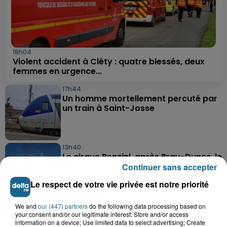
18h04
Violent accident à Cléty : quatre blessés, deux
femmes en urgence...
17h44
Un homme mortellement percuté par
un train à Saint-Josse
13h40
Le cirque Benzini, après Bray-Dunes, le
chapiteau et la polémique...
Continuer sans accepter
Le respect de votre vie privée est notre priorité
10h49
We and
our (447) partners
do the following data processing based on
"J'ai pas envie de couler" : à Saint-
your consent and/or our legitimate interest: Store and/or access
information on a device; Use limited data to select advertising; Create
Omer, les Givrés du cornet se...