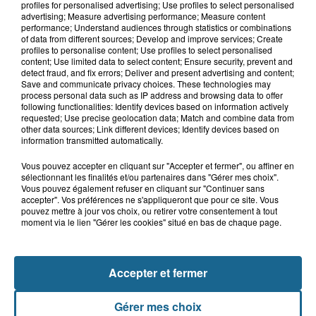
profiles for personalised advertising; Use profiles to select personalised
advertising; Measure advertising performance; Measure content
performance; Understand audiences through statistics or combinations
of data from different sources; Develop and improve services; Create
profiles to personalise content; Use profiles to select personalised
9h58
content; Use limited data to select content; Ensure security, prevent and
Une préparation très physique attend
detect fraud, and fix errors; Deliver and present advertising and content;
les basketteurs de...
Save and communicate privacy choices. These technologies may
process personal data such as IP address and browsing data to offer
following functionalities: Identify devices based on information actively
requested; Use precise geolocation data; Match and combine data from
other data sources; Link different devices; Identify devices based on
information transmitted automatically.
Vous pouvez accepter en cliquant sur "Accepter et fermer", ou affiner en
sélectionnant les finalités et/ou partenaires dans "Gérer mes choix".
Vous pouvez également refuser en cliquant sur "Continuer sans
accepter". Vos préférences ne s'appliqueront que pour ce site. Vous
pouvez mettre à jour vos choix, ou retirer votre consentement à tout
NOS AUTRES PODCASTS
moment via le lien "Gérer les cookies" situé en bas de chaque page.
Accepter et fermer
Gérer mes choix