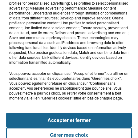
ans qui s'était noyé est...
profiles for personalised advertising; Use profiles to select personalised
advertising; Measure advertising performance; Measure content
performance; Understand audiences through statistics or combinations
of data from different sources; Develop and improve services; Create
profiles to personalise content; Use profiles to select personalised
13h15
content; Use limited data to select content; Ensure security, prevent and
Risque incendie dans le Nord : ce que
detect fraud, and fix errors; Deliver and present advertising and content;
vous ne pouvez plus faire
Save and communicate privacy choices. These technologies may
process personal data such as IP address and browsing data to offer
following functionalities: Identify devices based on information actively
requested; Use precise geolocation data; Match and combine data from
other data sources; Link different devices; Identify devices based on
information transmitted automatically.
Vous pouvez accepter en cliquant sur "Accepter et fermer", ou affiner en
sélectionnant les finalités et/ou partenaires dans "Gérer mes choix".
Vous pouvez également refuser en cliquant sur "Continuer sans
accepter". Vos préférences ne s'appliqueront que pour ce site. Vous
pouvez mettre à jour vos choix, ou retirer votre consentement à tout
NOS AUTRES PODCASTS
moment via le lien "Gérer les cookies" situé en bas de chaque page.
Accepter et fermer
Gérer mes choix