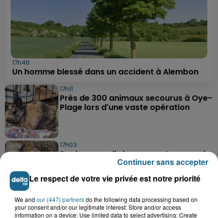
17h46
Un homme blessé dans un accident à Alembon
17h11
Près de 300 animaux secourus à Oye-
Plage lors d'une vaste opération
17h03
Dunkerque : dix jeunes vont parcourir
Continuer sans accepter
9 000 km pour rencontrer...
Le respect de votre vie privée est notre priorité
We and
our (447) partners
do the following data processing based on
16h19
your consent and/or our legitimate interest: Store and/or access
Blendecques : le jeune garçon de 12
information on a device; Use limited data to select advertising; Create