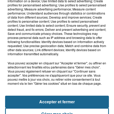
Violent accident à Cléty : quatre
information on a device; Use limited data to select advertising; Create
blessés, deux femmes en urgence...
profiles for personalised advertising; Use profiles to select personalised
advertising; Measure advertising performance; Measure content
performance; Understand audiences through statistics or combinations
of data from different sources; Develop and improve services; Create
profiles to personalise content; Use profiles to select personalised
17h44
content; Use limited data to select content; Ensure security, prevent and
Un homme mortellement percuté par
detect fraud, and fix errors; Deliver and present advertising and content;
Save and communicate privacy choices. These technologies may
un train à Saint-Josse
process personal data such as IP address and browsing data to offer
following functionalities: Identify devices based on information actively
requested; Use precise geolocation data; Match and combine data from
other data sources; Link different devices; Identify devices based on
information transmitted automatically.
Vous pouvez accepter en cliquant sur "Accepter et fermer", ou affiner en
sélectionnant les finalités et/ou partenaires dans "Gérer mes choix".
Vous pouvez également refuser en cliquant sur "Continuer sans
accepter". Vos préférences ne s'appliqueront que pour ce site. Vous
pouvez mettre à jour vos choix, ou retirer votre consentement à tout
moment via le lien "Gérer les cookies" situé en bas de chaque page.
NOS AUTRES PODCASTS
Accepter et fermer
Gérer mes choix