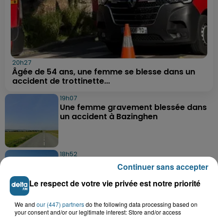
20h27
Âgée de 54 ans, une femme se blesse dans un
accident de trottinette...
19h07
Une femme gravement blessée dans
un accident à Bazinghen
18h52
Neufchâtel-Hardelot : un
Continuer sans accepter
rassemblement pour rendre
hommage aux...
Le respect de votre vie privée est notre priorité
We and
our (447) partners
do the following data processing based on
18h04
your consent and/or our legitimate interest: Store and/or access