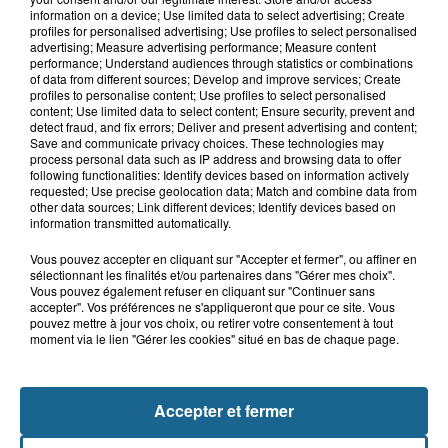
9h03
information on a device; Use limited data to select advertising; Create
Un homme de 50 ans gravement
profiles for personalised advertising; Use profiles to select personalised
blessé dans un accident de voiture à...
advertising; Measure advertising performance; Measure content
performance; Understand audiences through statistics or combinations
of data from different sources; Develop and improve services; Create
profiles to personalise content; Use profiles to select personalised
content; Use limited data to select content; Ensure security, prevent and
7h21
detect fraud, and fix errors; Deliver and present advertising and content;
Samer : deux adolescents de 14 et 15
Save and communicate privacy choices. These technologies may
ans grièvement blessés dans un...
process personal data such as IP address and browsing data to offer
following functionalities: Identify devices based on information actively
requested; Use precise geolocation data; Match and combine data from
other data sources; Link different devices; Identify devices based on
information transmitted automatically.
Vous pouvez accepter en cliquant sur "Accepter et fermer", ou affiner en
sélectionnant les finalités et/ou partenaires dans "Gérer mes choix".
Vous pouvez également refuser en cliquant sur "Continuer sans
accepter". Vos préférences ne s'appliqueront que pour ce site. Vous
pouvez mettre à jour vos choix, ou retirer votre consentement à tout
moment via le lien "Gérer les cookies" situé en bas de chaque page.
NOS AUTRES PODCASTS
Accepter et fermer