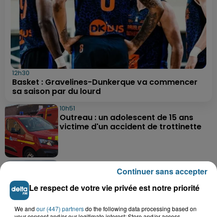
12h30
Basket : Gravelines-Dunkerque va commencer
sa saison par du lourd
10h51
Outreau : un adolescent de 15 ans
victime d'un accident de trottinette
9h14
Continuer sans accepter
Des soucis sur les routes entre
Herzeele et Wormhout à partir de ce...
Le respect de votre vie privée est notre priorité
We and
our (447) partners
do the following data processing based on
your consent and/or our legitimate interest: Store and/or access