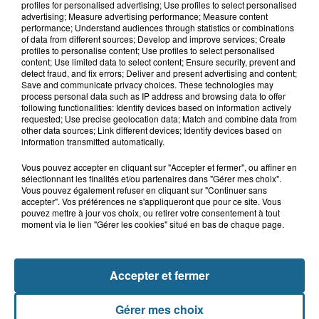
profiles for personalised advertising; Use profiles to select personalised
advertising; Measure advertising performance; Measure content
performance; Understand audiences through statistics or combinations
of data from different sources; Develop and improve services; Create
profiles to personalise content; Use profiles to select personalised
9 août 2026
content; Use limited data to select content; Ensure security, prevent and
Des cours... de trottinette à Bray-
detect fraud, and fix errors; Deliver and present advertising and content;
Dunes
Save and communicate privacy choices. These technologies may
process personal data such as IP address and browsing data to offer
following functionalities: Identify devices based on information actively
requested; Use precise geolocation data; Match and combine data from
other data sources; Link different devices; Identify devices based on
information transmitted automatically.
Vous pouvez accepter en cliquant sur "Accepter et fermer", ou affiner en
sélectionnant les finalités et/ou partenaires dans "Gérer mes choix".
Vous pouvez également refuser en cliquant sur "Continuer sans
accepter". Vos préférences ne s'appliqueront que pour ce site. Vous
pouvez mettre à jour vos choix, ou retirer votre consentement à tout
NOS AUTRES PODCASTS
moment via le lien "Gérer les cookies" situé en bas de chaque page.
Accepter et fermer
Gérer mes choix