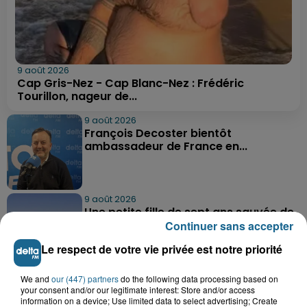
9 août 2026
Cap Gris-Nez - Cap Blanc-Nez : Frédéric
Tourillon, nageur de...
9 août 2026
François Decoster bientôt
ambassadeur de France en...
9 août 2026
Une petite fille de sept ans sauvée de
la noyade à Berck-sur-Mer
Continuer sans accepter
Le respect de votre vie privée est notre priorité
9 août 2026
We and
our (447) partners
do the following data processing based on
Athlétisme, Boulogne-sur-Mer :
your consent and/or our legitimate interest: Store and/or access
information on a device; Use limited data to select advertising; Create
Jimmy Gressier visera le doublé 5...