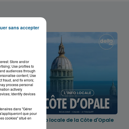
uer sans accepter
erest: Store and/or
tising; Use profiles to
tand audiences through
personalise content; Use
 fraud, and fix errors;
 may process personal
mation actively
vices; Identify devices
rtenaires dans "Gérer
s'appliqueront que pour
les cookies" situé en
marois
L'info locale de la Côte d'Opale