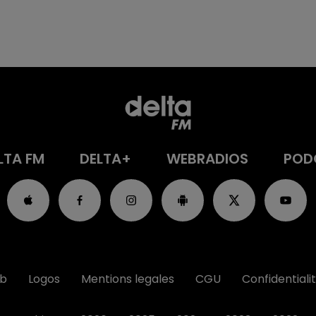
LTA FM
DELTA+
WEBRADIOS
POD
ub
Logos
Mentions legales
CGU
Confidentiali