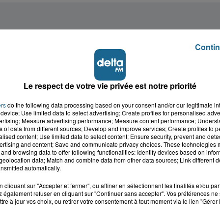
Contin
Le respect de votre vie privée est notre priorité
ers
do the following data processing based on your consent and/or our legitimate int
device; Use limited data to select advertising; Create profiles for personalised adver
vertising; Measure advertising performance; Measure content performance; Unders
ns of data from different sources; Develop and improve services; Create profiles to 
alised content; Use limited data to select content; Ensure security, prevent and detect
ertising and content; Save and communicate privacy choices. These technologies
and browsing data to offer following functionalities: Identify devices based on infor
eolocation data; Match and combine data from other data sources; Link different de
nsmitted automatically.
cliquant sur "Accepter et fermer", ou affiner en sélectionnant les finalités et/ou pa
 également refuser en cliquant sur "Continuer sans accepter". Vos préférences ne 
tre à jour vos choix, ou retirer votre consentement à tout moment via le lien "Gérer 
cale dans le
L'info locale de l'Audo
ois