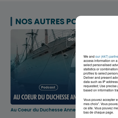
NOS AUTRES PODCASTS
We and
our (447) partn
access information on a 
select personalised ad
statistics or combinatio
profiles to select person
Deliver and present adv
data such as IP address 
requested; Use precise g
based on information tra
Vous pouvez accepter en 
mes choix". Vous pouvez
ce site. Vous pouvez met
Au Coeur du Duchesse Anne
L'info lo
bas de chaque page.
Dunkerqu