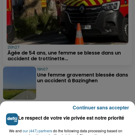
20h27
Âgée de 54 ans, une femme se blesse dans un
accident de trottinette...
19h07
Une femme gravement blessée dans
un accident à Bazinghen
18h52
Continuer sans accepter
Neufchâtel-Hardelot : un
rassemblement pour rendre
Le respect de votre vie privée est notre priorité
hommage aux...
We and
our (447) partners
do the following data processing based on