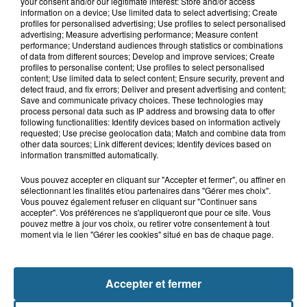
your consent and/or our legitimate interest: Store and/or access
18h04
information on a device; Use limited data to select advertising; Create
Violent accident à Cléty : quatre
profiles for personalised advertising; Use profiles to select personalised
blessés, deux femmes en urgence...
advertising; Measure advertising performance; Measure content
performance; Understand audiences through statistics or combinations
of data from different sources; Develop and improve services; Create
profiles to personalise content; Use profiles to select personalised
content; Use limited data to select content; Ensure security, prevent and
17h44
detect fraud, and fix errors; Deliver and present advertising and content;
Un homme mortellement percuté par
Save and communicate privacy choices. These technologies may
process personal data such as IP address and browsing data to offer
un train à Saint-Josse
following functionalities: Identify devices based on information actively
requested; Use precise geolocation data; Match and combine data from
other data sources; Link different devices; Identify devices based on
information transmitted automatically.
Vous pouvez accepter en cliquant sur "Accepter et fermer", ou affiner en
sélectionnant les finalités et/ou partenaires dans "Gérer mes choix".
Vous pouvez également refuser en cliquant sur "Continuer sans
accepter". Vos préférences ne s'appliqueront que pour ce site. Vous
pouvez mettre à jour vos choix, ou retirer votre consentement à tout
moment via le lien "Gérer les cookies" situé en bas de chaque page.
NOS AUTRES PODCASTS
Accepter et fermer