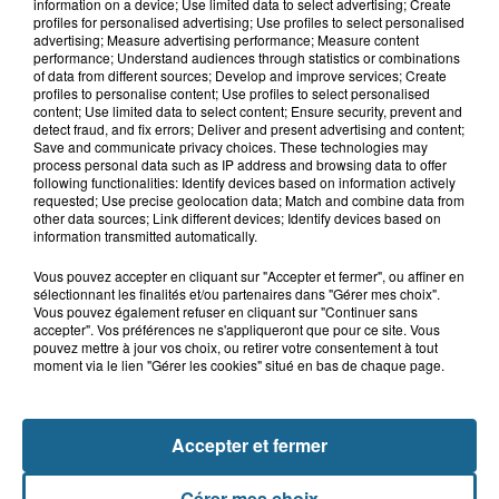
Samer : deux adolescents de 14 et 15
information on a device; Use limited data to select advertising; Create
ans grièvement blessés dans un...
profiles for personalised advertising; Use profiles to select personalised
advertising; Measure advertising performance; Measure content
performance; Understand audiences through statistics or combinations
of data from different sources; Develop and improve services; Create
profiles to personalise content; Use profiles to select personalised
8 août 2026
content; Use limited data to select content; Ensure security, prevent and
Âgée de 54 ans, une femme se blesse
detect fraud, and fix errors; Deliver and present advertising and content;
Save and communicate privacy choices. These technologies may
dans un accident de trottinette...
process personal data such as IP address and browsing data to offer
following functionalities: Identify devices based on information actively
requested; Use precise geolocation data; Match and combine data from
other data sources; Link different devices; Identify devices based on
information transmitted automatically.
Vous pouvez accepter en cliquant sur "Accepter et fermer", ou affiner en
sélectionnant les finalités et/ou partenaires dans "Gérer mes choix".
Vous pouvez également refuser en cliquant sur "Continuer sans
accepter". Vos préférences ne s'appliqueront que pour ce site. Vous
pouvez mettre à jour vos choix, ou retirer votre consentement à tout
moment via le lien "Gérer les cookies" situé en bas de chaque page.
NOS AUTRES PODCASTS
Accepter et fermer
Gérer mes choix