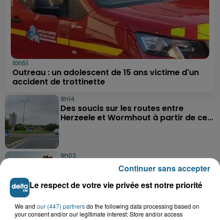
10h51
Outreau : un adolescent de 15 ans victime d'un
accident de trottinette
9h14
Des soucis sur les routes entre
Herzeele et Wormhout à partir de ce...
9h03
Un homme de 50 ans gravement
Continuer sans accepter
blessé dans un accident de voiture à...
Le respect de votre vie privée est notre priorité
We and
our (447) partners
do the following data processing based on
7h21
your consent and/or our legitimate interest: Store and/or access