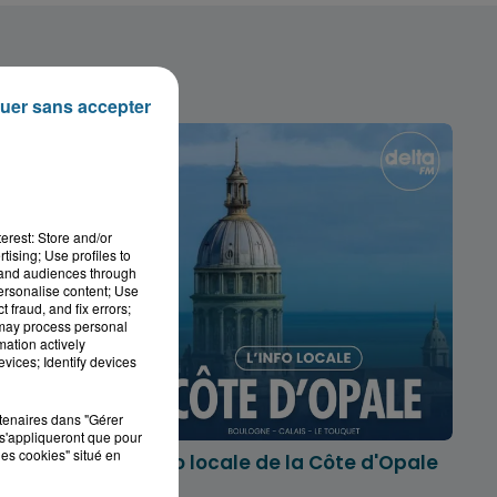
uer sans accepter
erest: Store and/or
tising; Use profiles to
tand audiences through
personalise content; Use
 fraud, and fix errors;
 may process personal
mation actively
vices; Identify devices
rtenaires dans "Gérer
s'appliqueront que pour
les cookies" situé en
marois
L'info locale de la Côte d'Opale