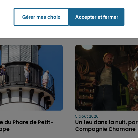
Gérer mes choix
Accepter et fermer
5 août 2026
bre du Phare de Petit-
Un feu dans la nuit, par
ippe
Compagnie Chamane