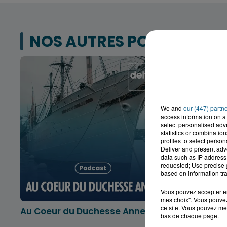
NOS AUTRES PODCASTS
We and
our (447) partn
access information on a 
select personalised ad
statistics or combinatio
profiles to select person
Deliver and present adv
data such as IP address 
requested; Use precise g
based on information tra
Vous pouvez accepter en 
mes choix". Vous pouvez
ce site. Vous pouvez met
Au Coeur du Duchesse Anne
L'info lo
bas de chaque page.
Dunkerqu