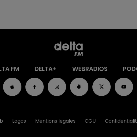
LTA FM
DELTA+
WEBRADIOS
POD
ub
Logos
Mentions legales
CGU
Confidentiali