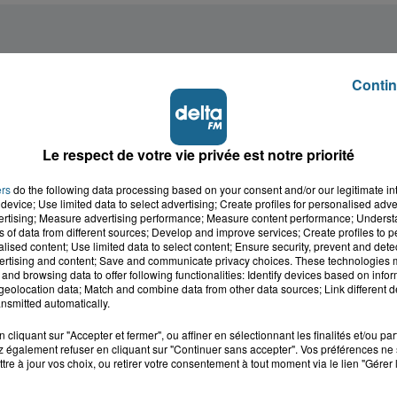
Contin
Le respect de votre vie privée est notre priorité
ers
do the following data processing based on your consent and/or our legitimate int
device; Use limited data to select advertising; Create profiles for personalised adver
vertising; Measure advertising performance; Measure content performance; Unders
ns of data from different sources; Develop and improve services; Create profiles to 
alised content; Use limited data to select content; Ensure security, prevent and detect
ertising and content; Save and communicate privacy choices. These technologies
and browsing data to offer following functionalities: Identify devices based on infor
eolocation data; Match and combine data from other data sources; Link different de
nsmitted automatically.
cliquant sur "Accepter et fermer", ou affiner en sélectionnant les finalités et/ou pa
 également refuser en cliquant sur "Continuer sans accepter". Vos préférences ne 
tre à jour vos choix, ou retirer votre consentement à tout moment via le lien "Gérer 
cale dans le
L'info locale de l'Audo
ois