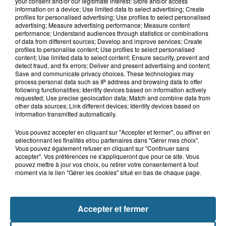
your consent and/or our legitimate interest: Store and/or access
10h57
information on a device; Use limited data to select advertising; Create
Foot : on ne veut pas parler de
profiles for personalised advertising; Use profiles to select personalised
maintien à Dunkerque
advertising; Measure advertising performance; Measure content
performance; Understand audiences through statistics or combinations
of data from different sources; Develop and improve services; Create
profiles to personalise content; Use profiles to select personalised
content; Use limited data to select content; Ensure security, prevent and
10h54
detect fraud, and fix errors; Deliver and present advertising and content;
Pourquoi Decathlon Grande-Synthe
Save and communicate privacy choices. These technologies may
process personal data such as IP address and browsing data to offer
arrête la vente de poissons vivants ?
following functionalities: Identify devices based on information actively
requested; Use precise geolocation data; Match and combine data from
other data sources; Link different devices; Identify devices based on
information transmitted automatically.
Vous pouvez accepter en cliquant sur "Accepter et fermer", ou affiner en
sélectionnant les finalités et/ou partenaires dans "Gérer mes choix".
Vous pouvez également refuser en cliquant sur "Continuer sans
accepter". Vos préférences ne s'appliqueront que pour ce site. Vous
pouvez mettre à jour vos choix, ou retirer votre consentement à tout
moment via le lien "Gérer les cookies" situé en bas de chaque page.
NOS AUTRES PODCASTS
Accepter et fermer