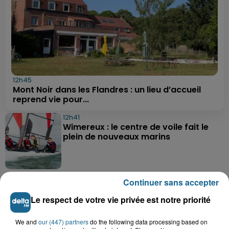
12h45
Mont Noir dans les Flandres : un lieu d’accueil
reprend vie pour...
12h41
Wimereux : le centre de voile fait le
plein de nouveaux marins
11h19
Continuer sans accepter
Valérie, 46 ans, portée disparue
depuis mardi à Dunkerque, sa...
Le respect de votre vie privée est notre priorité
We and
our (447) partners
do the following data processing based on