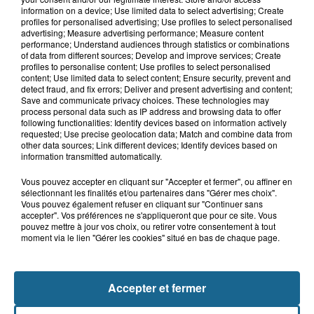
9h26
information on a device; Use limited data to select advertising; Create
Des super-héros dans le ciel de
profiles for personalised advertising; Use profiles to select personalised
Grand-Fort-Philippe
advertising; Measure advertising performance; Measure content
performance; Understand audiences through statistics or combinations
of data from different sources; Develop and improve services; Create
profiles to personalise content; Use profiles to select personalised
content; Use limited data to select content; Ensure security, prevent and
8h29
detect fraud, and fix errors; Deliver and present advertising and content;
Un chien sauvé d'une mort certaine
Save and communicate privacy choices. These technologies may
dans une voiture à...
process personal data such as IP address and browsing data to offer
following functionalities: Identify devices based on information actively
requested; Use precise geolocation data; Match and combine data from
other data sources; Link different devices; Identify devices based on
information transmitted automatically.
Vous pouvez accepter en cliquant sur "Accepter et fermer", ou affiner en
sélectionnant les finalités et/ou partenaires dans "Gérer mes choix".
Vous pouvez également refuser en cliquant sur "Continuer sans
accepter". Vos préférences ne s'appliqueront que pour ce site. Vous
pouvez mettre à jour vos choix, ou retirer votre consentement à tout
moment via le lien "Gérer les cookies" situé en bas de chaque page.
NOS AUTRES PODCASTS
Accepter et fermer