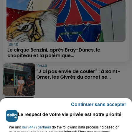
13h40
Le cirque Benzini, après Bray-Dunes, le
chapiteau et la polémique...
10h49
"J'ai pas envie de couler" : à Saint-
Omer, les Givrés du cornet se...
9h58
Continuer sans accepter
Une préparation très physique attend
les basketteurs de...
Le respect de votre vie privée est notre priorité
We and
our (447) partners
do the following data processing based on
your consent and/or our legitimate interest: Store and/or access