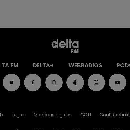
LTA FM
DELTA+
WEBRADIOS
POD
ub
Logos
Mentions legales
CGU
Confidentiali