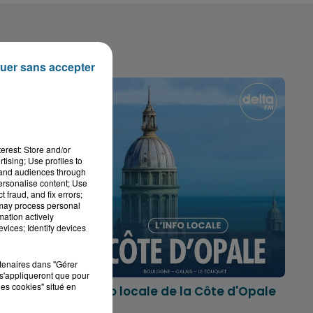
uer sans accepter
erest: Store and/or
tising; Use profiles to
tand audiences through
personalise content; Use
 fraud, and fix errors;
 may process personal
mation actively
vices; Identify devices
rtenaires dans "Gérer
s'appliqueront que pour
les cookies" situé en
marois
L'info locale de la Côte d'Opale