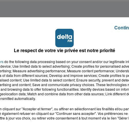
Contin
Le respect de votre vie privée est notre priorité
ers
do the following data processing based on your consent and/or our legitimate int
device; Use limited data to select advertising; Create profiles for personalised adver
vertising; Measure advertising performance; Measure content performance; Unders
ns of data from different sources; Develop and improve services; Create profiles to 
alised content; Use limited data to select content; Ensure security, prevent and detect
ertising and content; Save and communicate privacy choices. These technologies
and browsing data to offer following functionalities: Identify devices based on infor
eolocation data; Match and combine data from other data sources; Link different de
nsmitted automatically.
cliquant sur "Accepter et fermer", ou affiner en sélectionnant les finalités et/ou pa
 également refuser en cliquant sur "Continuer sans accepter". Vos préférences ne 
tre à jour vos choix, ou retirer votre consentement à tout moment via le lien "Gérer 
cale dans le
L'info locale de l'Audo
ois