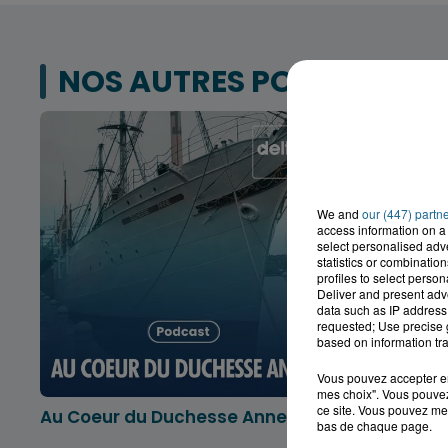
NOS AUTRES PODCASTS
We and
our (447) partn
access information on a 
select personalised ad
statistics or combinatio
profiles to select person
Deliver and present adv
data such as IP address 
requested; Use precise g
based on information tra
Vous pouvez accepter en 
mes choix". Vous pouvez
ce site. Vous pouvez met
Au Coeur du Duchesse Anne
L'info lo
bas de chaque page.
Dunkerqu