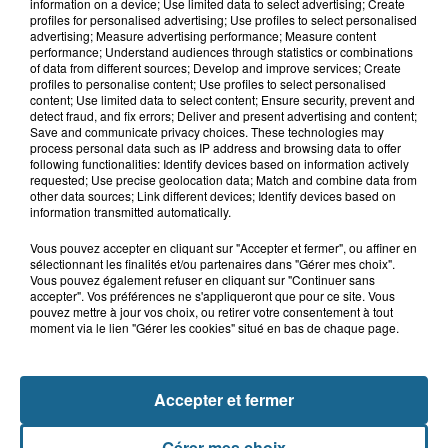
Des super-héros dans le ciel de
information on a device; Use limited data to select advertising; Create
Grand-Fort-Philippe
profiles for personalised advertising; Use profiles to select personalised
advertising; Measure advertising performance; Measure content
performance; Understand audiences through statistics or combinations
of data from different sources; Develop and improve services; Create
profiles to personalise content; Use profiles to select personalised
8h29
content; Use limited data to select content; Ensure security, prevent and
Un chien sauvé d'une mort certaine
detect fraud, and fix errors; Deliver and present advertising and content;
Save and communicate privacy choices. These technologies may
dans une voiture à...
process personal data such as IP address and browsing data to offer
following functionalities: Identify devices based on information actively
requested; Use precise geolocation data; Match and combine data from
other data sources; Link different devices; Identify devices based on
information transmitted automatically.
Vous pouvez accepter en cliquant sur "Accepter et fermer", ou affiner en
sélectionnant les finalités et/ou partenaires dans "Gérer mes choix".
Vous pouvez également refuser en cliquant sur "Continuer sans
accepter". Vos préférences ne s'appliqueront que pour ce site. Vous
pouvez mettre à jour vos choix, ou retirer votre consentement à tout
moment via le lien "Gérer les cookies" situé en bas de chaque page.
NOS AUTRES PODCASTS
Accepter et fermer
Gérer mes choix