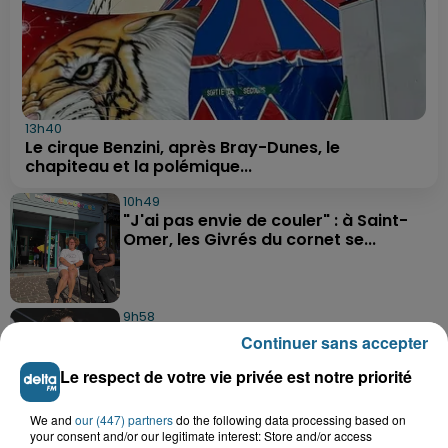
13h40
Le cirque Benzini, après Bray-Dunes, le
chapiteau et la polémique...
10h49
"J'ai pas envie de couler" : à Saint-
Omer, les Givrés du cornet se...
9h58
Une préparation très physique attend
Continuer sans accepter
les basketteurs de...
Le respect de votre vie privée est notre priorité
We and
our (447) partners
do the following data processing based on
9h26
your consent and/or our legitimate interest: Store and/or access