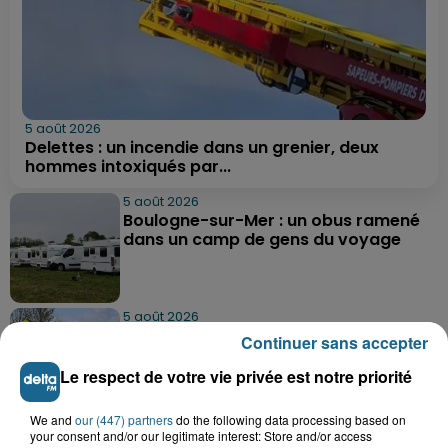
5 août 2026
Delettes : un incendie dans un grenier, deux
hommes intoxiqués par...
5 août 2026
Boulogne-sur-Mer : un obus ramené
dans un camp de gens du voyage
5 août 2026
Berck : une fillette de 5 ans percutée
Continuer sans accepter
par une voiture
Le respect de votre vie privée est notre priorité
We and
our (447) partners
do the following data processing based on
5 août 2026
your consent and/or our legitimate interest: Store and/or access