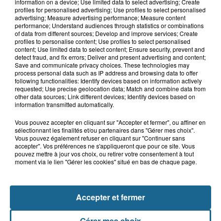
Bergues : le feu d'artifice du 15-Août
information on a device; Use limited data to select advertising; Create
annulé en raison de la...
profiles for personalised advertising; Use profiles to select personalised
advertising; Measure advertising performance; Measure content
performance; Understand audiences through statistics or combinations
of data from different sources; Develop and improve services; Create
profiles to personalise content; Use profiles to select personalised
5 août 2026
content; Use limited data to select content; Ensure security, prevent and
Canicule : les Ehpad en première ligne
detect fraud, and fix errors; Deliver and present advertising and content;
Save and communicate privacy choices. These technologies may
pour protéger leurs résidents
process personal data such as IP address and browsing data to offer
following functionalities: Identify devices based on information actively
requested; Use precise geolocation data; Match and combine data from
other data sources; Link different devices; Identify devices based on
information transmitted automatically.
Vous pouvez accepter en cliquant sur "Accepter et fermer", ou affiner en
sélectionnant les finalités et/ou partenaires dans "Gérer mes choix".
Vous pouvez également refuser en cliquant sur "Continuer sans
accepter". Vos préférences ne s'appliqueront que pour ce site. Vous
pouvez mettre à jour vos choix, ou retirer votre consentement à tout
moment via le lien "Gérer les cookies" situé en bas de chaque page.
NOS AUTRES PODCASTS
Accepter et fermer
Gérer mes choix