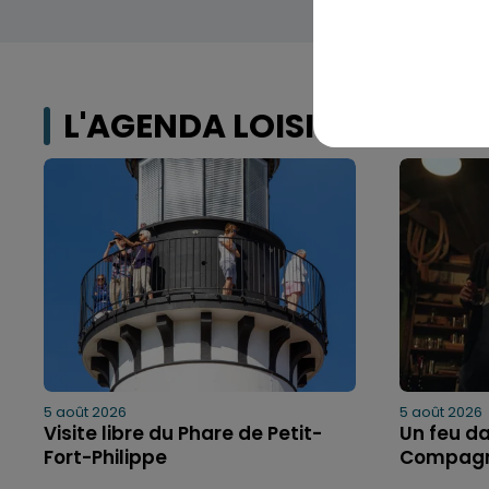
L'AGENDA LOISIRS
5 août 2026
5 août 2026
Visite libre du Phare de Petit-
Un feu da
Fort-Philippe
Compagn