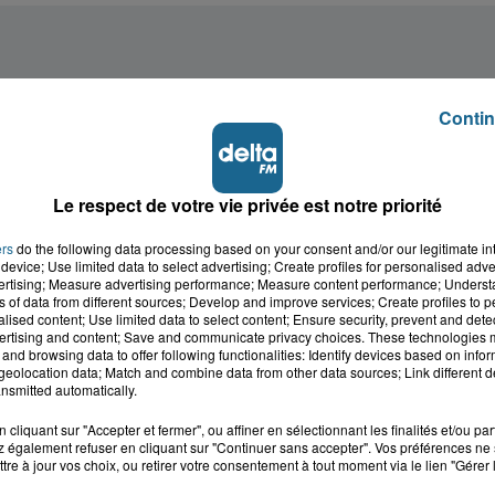
Contin
Le respect de votre vie privée est notre priorité
ers
do the following data processing based on your consent and/or our legitimate int
device; Use limited data to select advertising; Create profiles for personalised adver
vertising; Measure advertising performance; Measure content performance; Unders
ns of data from different sources; Develop and improve services; Create profiles to 
alised content; Use limited data to select content; Ensure security, prevent and detect
ertising and content; Save and communicate privacy choices. These technologies
and browsing data to offer following functionalities: Identify devices based on infor
eolocation data; Match and combine data from other data sources; Link different de
nsmitted automatically.
cliquant sur "Accepter et fermer", ou affiner en sélectionnant les finalités et/ou pa
 également refuser en cliquant sur "Continuer sans accepter". Vos préférences ne 
cale dans le
L'info locale de l'Audo
tre à jour vos choix, ou retirer votre consentement à tout moment via le lien "Gérer 
ois