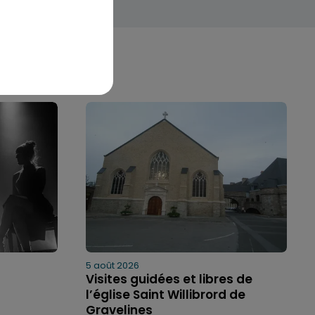
5 août 2026
Visites guidées et libres de
l’église Saint Willibrord de
Gravelines