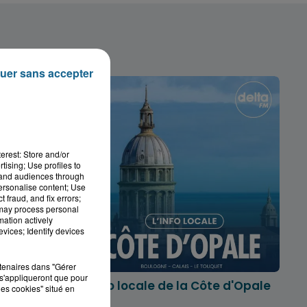
uer sans accepter
erest: Store and/or
tising; Use profiles to
tand audiences through
personalise content; Use
 fraud, and fix errors;
 may process personal
mation actively
vices; Identify devices
rtenaires dans "Gérer
s'appliqueront que pour
marois
L'info locale de la Côte d'Opale
les cookies" situé en