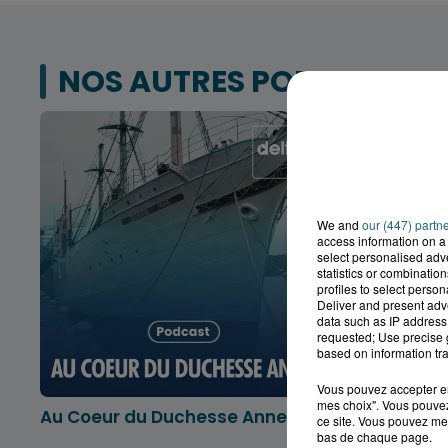
NOS AUTRES PODCASTS
We and
our (447) partn
access information on a 
select personalised ad
statistics or combinatio
profiles to select person
Deliver and present adv
data such as IP address 
requested; Use precise g
based on information tra
Vous pouvez accepter en 
mes choix". Vous pouvez
Au Coeur du Duchesse Anne
L'info lo
ce site. Vous pouvez met
Dunkerqu
bas de chaque page.