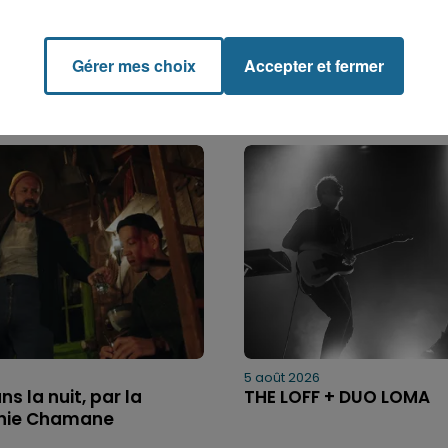
Gérer mes choix
Accepter et fermer
5 août 2026
ns la nuit, par la
THE LOFF + DUO LOMA
ie Chamane