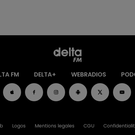
LTA FM
DELTA+
WEBRADIOS
POD
ub
Logos
Mentions legales
CGU
Confidentiali