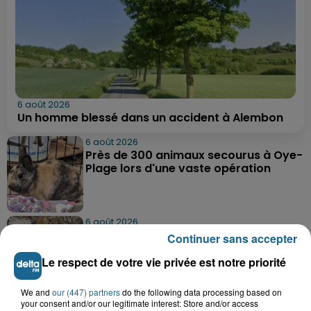
6 août 2026
Un homme blessé dans un accident à Alembon
6 août 2026
Près de 300 animaux secourus à Oye-
Plage lors d'une vaste opération
6 août 2026
Dunkerque : dix jeunes vont parcourir
Continuer sans accepter
9 000 km pour rencontrer...
Le respect de votre vie privée est notre priorité
We and
our (447) partners
do the following data processing based on
6 août 2026
your consent and/or our legitimate interest: Store and/or access