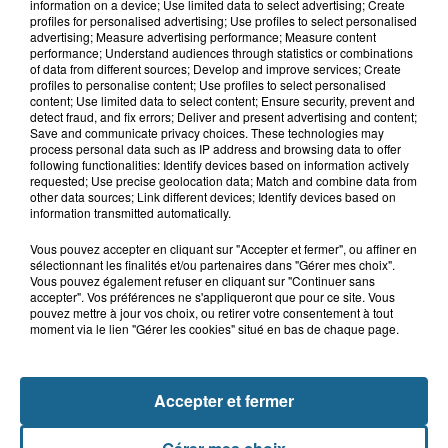
Blendecques : le jeune garçon de 12
information on a device; Use limited data to select advertising; Create
profiles for personalised advertising; Use profiles to select personalised
ans qui s'était noyé est...
advertising; Measure advertising performance; Measure content
performance; Understand audiences through statistics or combinations
of data from different sources; Develop and improve services; Create
profiles to personalise content; Use profiles to select personalised
6 août 2026
content; Use limited data to select content; Ensure security, prevent and
detect fraud, and fix errors; Deliver and present advertising and content;
Risque incendie dans le Nord : ce que
Save and communicate privacy choices. These technologies may
vous ne pouvez plus faire
process personal data such as IP address and browsing data to offer
following functionalities: Identify devices based on information actively
requested; Use precise geolocation data; Match and combine data from
other data sources; Link different devices; Identify devices based on
information transmitted automatically.
Vous pouvez accepter en cliquant sur "Accepter et fermer", ou affiner en
sélectionnant les finalités et/ou partenaires dans "Gérer mes choix".
Vous pouvez également refuser en cliquant sur "Continuer sans
accepter". Vos préférences ne s'appliqueront que pour ce site. Vous
pouvez mettre à jour vos choix, ou retirer votre consentement à tout
moment via le lien "Gérer les cookies" situé en bas de chaque page.
NOS AUTRES PODCASTS
Accepter et fermer