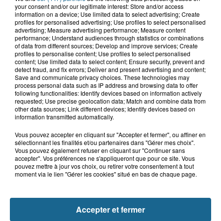
your consent and/or our legitimate interest: Store and/or access
information on a device; Use limited data to select advertising; Create
8h21
profiles for personalised advertising; Use profiles to select personalised
Même durant les vacances,
advertising; Measure advertising performance; Measure content
Mouv’enfants Dunkerque se mobilise
performance; Understand audiences through statistics or combinations
of data from different sources; Develop and improve services; Create
profiles to personalise content; Use profiles to select personalised
content; Use limited data to select content; Ensure security, prevent and
detect fraud, and fix errors; Deliver and present advertising and content;
7h53
Save and communicate privacy choices. These technologies may
Tardinghen : une femme de 75 ans
process personal data such as IP address and browsing data to offer
réanimée après une noyade
following functionalities: Identify devices based on information actively
requested; Use precise geolocation data; Match and combine data from
other data sources; Link different devices; Identify devices based on
information transmitted automatically.
Vous pouvez accepter en cliquant sur "Accepter et fermer", ou affiner en
sélectionnant les finalités et/ou partenaires dans "Gérer mes choix".
Vous pouvez également refuser en cliquant sur "Continuer sans
accepter". Vos préférences ne s'appliqueront que pour ce site. Vous
pouvez mettre à jour vos choix, ou retirer votre consentement à tout
moment via le lien "Gérer les cookies" situé en bas de chaque page.
NOS AUTRES PODCASTS
Accepter et fermer