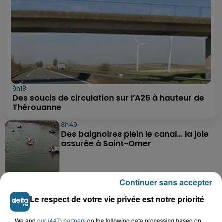
9h18
Des soucis de circulation sur l’A26 à hauteur de
Thérouanne
8h49
Des baignoires plein le canal... la joie
assurée à Saint-Omer
Continuer sans accepter
8h35
Les secrets des crustacés et des
Le respect de votre vie privée est notre priorité
flobards dévoilés ce week-end à...
We and
our (447) partners
do the following data processing based on