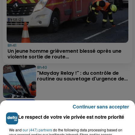
8h41
Un jeune homme grièvement blessé après une
violente sortie de route...
8h40
"Mayday Relay !" : du contrôle de
routine au sauvetage d'urgence de...
7h49
Continuer sans accepter
Le cirque Benzini n’a pas fait rire tout
le monde cette semaine à...
Le respect de votre vie privée est notre priorité
We and
our (447) partners
do the following data processing based on
your consent and/or our legitimate interest: Store and/or access