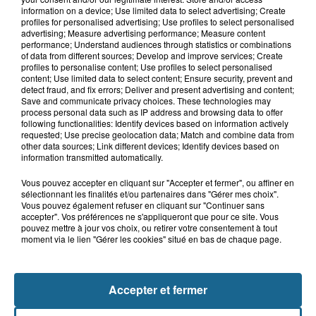
7h05
information on a device; Use limited data to select advertising; Create
Une femme chute du deuxième étage
profiles for personalised advertising; Use profiles to select personalised
après un différend familial à...
advertising; Measure advertising performance; Measure content
performance; Understand audiences through statistics or combinations
of data from different sources; Develop and improve services; Create
profiles to personalise content; Use profiles to select personalised
content; Use limited data to select content; Ensure security, prevent and
6 août 2026
detect fraud, and fix errors; Deliver and present advertising and content;
Un homme blessé dans un accident à
Save and communicate privacy choices. These technologies may
Alembon
process personal data such as IP address and browsing data to offer
following functionalities: Identify devices based on information actively
requested; Use precise geolocation data; Match and combine data from
other data sources; Link different devices; Identify devices based on
information transmitted automatically.
Vous pouvez accepter en cliquant sur "Accepter et fermer", ou affiner en
sélectionnant les finalités et/ou partenaires dans "Gérer mes choix".
Vous pouvez également refuser en cliquant sur "Continuer sans
accepter". Vos préférences ne s'appliqueront que pour ce site. Vous
pouvez mettre à jour vos choix, ou retirer votre consentement à tout
moment via le lien "Gérer les cookies" situé en bas de chaque page.
NOS AUTRES PODCASTS
Accepter et fermer