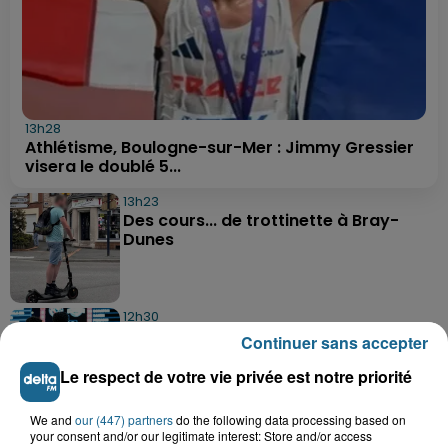
13h28
Athlétisme, Boulogne-sur-Mer : Jimmy Gressier
visera le doublé 5...
13h23
Des cours... de trottinette à Bray-
Dunes
12h30
Basket : Gravelines-Dunkerque va
Continuer sans accepter
commencer sa saison par du lourd
Le respect de votre vie privée est notre priorité
We and
our (447) partners
do the following data processing based on
10h51
your consent and/or our legitimate interest: Store and/or access