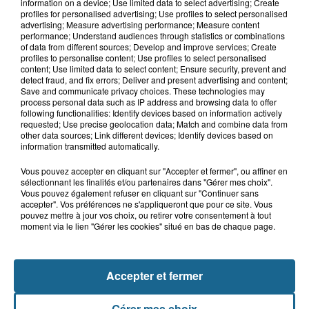
Outreau : un adolescent de 15 ans
information on a device; Use limited data to select advertising; Create
victime d'un accident de trottinette
profiles for personalised advertising; Use profiles to select personalised
advertising; Measure advertising performance; Measure content
performance; Understand audiences through statistics or combinations
of data from different sources; Develop and improve services; Create
profiles to personalise content; Use profiles to select personalised
9h14
content; Use limited data to select content; Ensure security, prevent and
Des soucis sur les routes entre
detect fraud, and fix errors; Deliver and present advertising and content;
Save and communicate privacy choices. These technologies may
Herzeele et Wormhout à partir de ce...
process personal data such as IP address and browsing data to offer
following functionalities: Identify devices based on information actively
requested; Use precise geolocation data; Match and combine data from
other data sources; Link different devices; Identify devices based on
information transmitted automatically.
Vous pouvez accepter en cliquant sur "Accepter et fermer", ou affiner en
sélectionnant les finalités et/ou partenaires dans "Gérer mes choix".
Vous pouvez également refuser en cliquant sur "Continuer sans
accepter". Vos préférences ne s'appliqueront que pour ce site. Vous
pouvez mettre à jour vos choix, ou retirer votre consentement à tout
moment via le lien "Gérer les cookies" situé en bas de chaque page.
NOS AUTRES PODCASTS
Accepter et fermer
Gérer mes choix