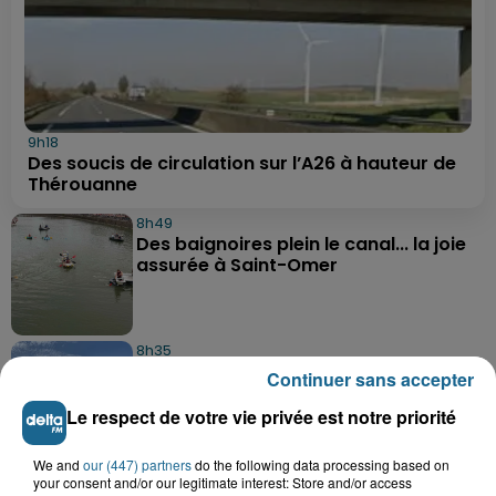
9h18
Des soucis de circulation sur l’A26 à hauteur de
Thérouanne
8h49
Des baignoires plein le canal... la joie
assurée à Saint-Omer
8h35
Les secrets des crustacés et des
Continuer sans accepter
flobards dévoilés ce week-end à...
Le respect de votre vie privée est notre priorité
We and
our (447) partners
do the following data processing based on
8h21
your consent and/or our legitimate interest: Store and/or access