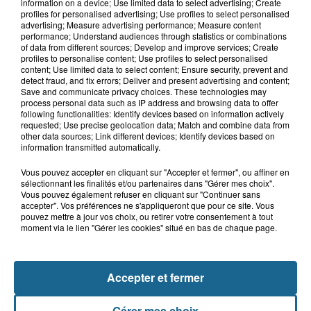
Même durant les vacances,
information on a device; Use limited data to select advertising; Create
Mouv’enfants Dunkerque se mobilise
profiles for personalised advertising; Use profiles to select personalised
advertising; Measure advertising performance; Measure content
performance; Understand audiences through statistics or combinations
of data from different sources; Develop and improve services; Create
profiles to personalise content; Use profiles to select personalised
7h53
content; Use limited data to select content; Ensure security, prevent and
Tardinghen : une femme de 75 ans
detect fraud, and fix errors; Deliver and present advertising and content;
Save and communicate privacy choices. These technologies may
réanimée après une noyade
process personal data such as IP address and browsing data to offer
following functionalities: Identify devices based on information actively
requested; Use precise geolocation data; Match and combine data from
other data sources; Link different devices; Identify devices based on
information transmitted automatically.
Vous pouvez accepter en cliquant sur "Accepter et fermer", ou affiner en
sélectionnant les finalités et/ou partenaires dans "Gérer mes choix".
Vous pouvez également refuser en cliquant sur "Continuer sans
accepter". Vos préférences ne s'appliqueront que pour ce site. Vous
pouvez mettre à jour vos choix, ou retirer votre consentement à tout
moment via le lien "Gérer les cookies" situé en bas de chaque page.
NOS AUTRES PODCASTS
Accepter et fermer
Gérer mes choix