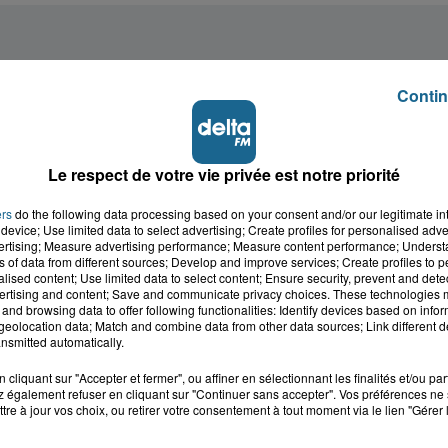
Contin
Le respect de votre vie privée est notre priorité
ers
do the following data processing based on your consent and/or our legitimate int
device; Use limited data to select advertising; Create profiles for personalised adver
vertising; Measure advertising performance; Measure content performance; Unders
ns of data from different sources; Develop and improve services; Create profiles to 
alised content; Use limited data to select content; Ensure security, prevent and detect
ertising and content; Save and communicate privacy choices. These technologies
and browsing data to offer following functionalities: Identify devices based on infor
eolocation data; Match and combine data from other data sources; Link different de
nsmitted automatically.
cliquant sur "Accepter et fermer", ou affiner en sélectionnant les finalités et/ou pa
 également refuser en cliquant sur "Continuer sans accepter". Vos préférences ne 
tre à jour vos choix, ou retirer votre consentement à tout moment via le lien "Gérer 
cale dans le
L'info locale de l'Audo
ois