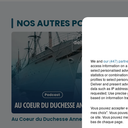
NOS AUTRES PODCASTS
We and
our (447) partn
access information on a 
select personalised ad
statistics or combinatio
profiles to select person
Deliver and present adv
data such as IP address 
requested; Use precise g
based on information tra
Vous pouvez accepter en 
mes choix". Vous pouvez
ce site. Vous pouvez met
Au Coeur du Duchesse Anne
L'info lo
bas de chaque page.
Dunkerqu