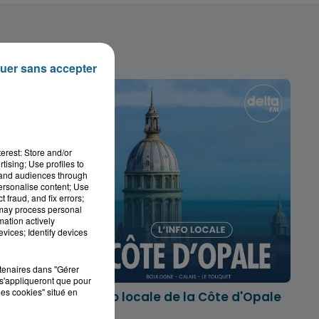
uer sans accepter
erest: Store and/or
tising; Use profiles to
tand audiences through
personalise content; Use
 fraud, and fix errors;
 may process personal
mation actively
vices; Identify devices
rtenaires dans "Gérer
s'appliqueront que pour
les cookies" situé en
marois
L'info locale de la Côte d'Opale