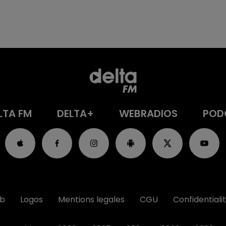
LTA FM
DELTA+
WEBRADIOS
POD
ub
Logos
Mentions legales
CGU
Confidentiali