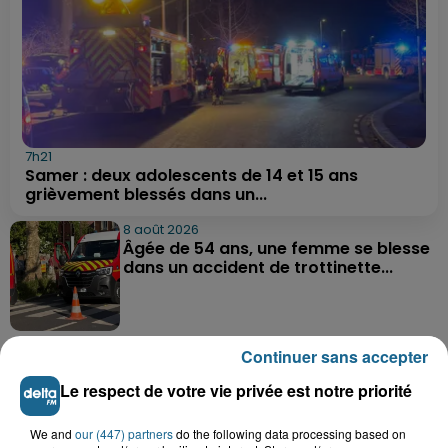
7h21
Samer : deux adolescents de 14 et 15 ans
grièvement blessés dans un...
8 août 2026
Âgée de 54 ans, une femme se blesse
dans un accident de trottinette...
8 août 2026
Continuer sans accepter
Une femme gravement blessée dans
un accident à Bazinghen
Le respect de votre vie privée est notre priorité
We and
our (447) partners
do the following data processing based on