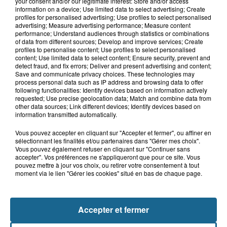
your consent and/or our legitimate interest: Store and/or access
8 août 2026
information on a device; Use limited data to select advertising; Create
Neufchâtel-Hardelot : un
profiles for personalised advertising; Use profiles to select personalised
rassemblement pour rendre
advertising; Measure advertising performance; Measure content
performance; Understand audiences through statistics or combinations
hommage aux...
of data from different sources; Develop and improve services; Create
profiles to personalise content; Use profiles to select personalised
content; Use limited data to select content; Ensure security, prevent and
8 août 2026
detect fraud, and fix errors; Deliver and present advertising and content;
Violent accident à Cléty : quatre
Save and communicate privacy choices. These technologies may
process personal data such as IP address and browsing data to offer
blessés, deux femmes en urgence...
following functionalities: Identify devices based on information actively
requested; Use precise geolocation data; Match and combine data from
other data sources; Link different devices; Identify devices based on
information transmitted automatically.
Vous pouvez accepter en cliquant sur "Accepter et fermer", ou affiner en
sélectionnant les finalités et/ou partenaires dans "Gérer mes choix".
Vous pouvez également refuser en cliquant sur "Continuer sans
accepter". Vos préférences ne s'appliqueront que pour ce site. Vous
pouvez mettre à jour vos choix, ou retirer votre consentement à tout
moment via le lien "Gérer les cookies" situé en bas de chaque page.
NOS AUTRES PODCASTS
Accepter et fermer