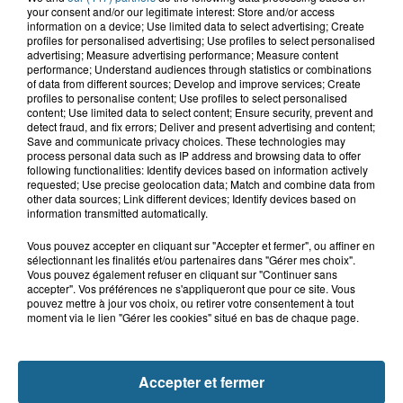
your consent and/or our legitimate interest: Store and/or access
information on a device; Use limited data to select advertising; Create
7h53
profiles for personalised advertising; Use profiles to select personalised
Tardinghen : une femme de 75 ans
advertising; Measure advertising performance; Measure content
réanimée après une noyade
performance; Understand audiences through statistics or combinations
of data from different sources; Develop and improve services; Create
profiles to personalise content; Use profiles to select personalised
content; Use limited data to select content; Ensure security, prevent and
detect fraud, and fix errors; Deliver and present advertising and content;
9 août 2026
Save and communicate privacy choices. These technologies may
Cap Gris-Nez - Cap Blanc-Nez :
process personal data such as IP address and browsing data to offer
Frédéric Tourillon, nageur de...
following functionalities: Identify devices based on information actively
requested; Use precise geolocation data; Match and combine data from
other data sources; Link different devices; Identify devices based on
information transmitted automatically.
Vous pouvez accepter en cliquant sur "Accepter et fermer", ou affiner en
sélectionnant les finalités et/ou partenaires dans "Gérer mes choix".
Vous pouvez également refuser en cliquant sur "Continuer sans
accepter". Vos préférences ne s'appliqueront que pour ce site. Vous
pouvez mettre à jour vos choix, ou retirer votre consentement à tout
moment via le lien "Gérer les cookies" situé en bas de chaque page.
NOS AUTRES PODCASTS
Accepter et fermer