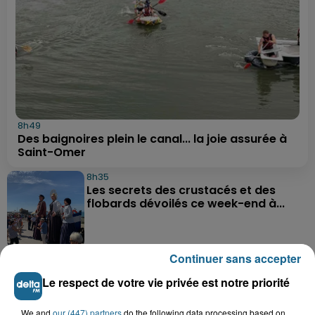
8h49
Des baignoires plein le canal... la joie assurée à
Saint-Omer
8h35
Les secrets des crustacés et des
flobards dévoilés ce week-end à...
Continuer sans accepter
8h21
Même durant les vacances,
Le respect de votre vie privée est notre priorité
Mouv’enfants Dunkerque se mobilise
We and
our (447) partners
do the following data processing based on