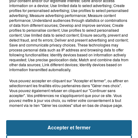
your consent and/or our legitimate interest: Store and/or access
7h21
information on a device; Use limited data to select advertising; Create
Samer : deux adolescents de 14 et 15
profiles for personalised advertising; Use profiles to select personalised
ans grièvement blessés dans un...
advertising; Measure advertising performance; Measure content
performance; Understand audiences through statistics or combinations
of data from different sources; Develop and improve services; Create
profiles to personalise content; Use profiles to select personalised
content; Use limited data to select content; Ensure security, prevent and
8 août 2026
detect fraud, and fix errors; Deliver and present advertising and content;
Âgée de 54 ans, une femme se blesse
Save and communicate privacy choices. These technologies may
process personal data such as IP address and browsing data to offer
dans un accident de trottinette...
following functionalities: Identify devices based on information actively
requested; Use precise geolocation data; Match and combine data from
other data sources; Link different devices; Identify devices based on
information transmitted automatically.
Vous pouvez accepter en cliquant sur "Accepter et fermer", ou affiner en
sélectionnant les finalités et/ou partenaires dans "Gérer mes choix".
Vous pouvez également refuser en cliquant sur "Continuer sans
accepter". Vos préférences ne s'appliqueront que pour ce site. Vous
pouvez mettre à jour vos choix, ou retirer votre consentement à tout
moment via le lien "Gérer les cookies" situé en bas de chaque page.
NOS AUTRES PODCASTS
Accepter et fermer