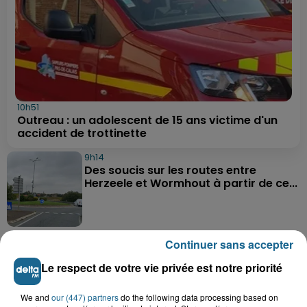
10h51
Outreau : un adolescent de 15 ans victime d'un
accident de trottinette
9h14
Des soucis sur les routes entre
Herzeele et Wormhout à partir de ce...
9h03
Continuer sans accepter
Un homme de 50 ans gravement
blessé dans un accident de voiture à...
Le respect de votre vie privée est notre priorité
We and
our (447) partners
do the following data processing based on