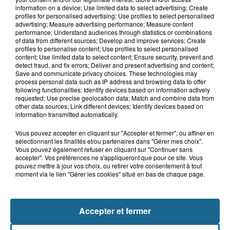
7 août 2026
information on a device; Use limited data to select advertising; Create
Hand : Dunkerque face à l'élite pour
profiles for personalised advertising; Use profiles to select personalised
préparer la saison du renouveau
advertising; Measure advertising performance; Measure content
performance; Understand audiences through statistics or combinations
of data from different sources; Develop and improve services; Create
profiles to personalise content; Use profiles to select personalised
content; Use limited data to select content; Ensure security, prevent and
7 août 2026
detect fraud, and fix errors; Deliver and present advertising and content;
Incendie à La Brasserie de Saint-Omer
Save and communicate privacy choices. These technologies may
: 80 personnes évacuées
process personal data such as IP address and browsing data to offer
following functionalities: Identify devices based on information actively
requested; Use precise geolocation data; Match and combine data from
other data sources; Link different devices; Identify devices based on
information transmitted automatically.
Vous pouvez accepter en cliquant sur "Accepter et fermer", ou affiner en
sélectionnant les finalités et/ou partenaires dans "Gérer mes choix".
Vous pouvez également refuser en cliquant sur "Continuer sans
accepter". Vos préférences ne s'appliqueront que pour ce site. Vous
pouvez mettre à jour vos choix, ou retirer votre consentement à tout
moment via le lien "Gérer les cookies" situé en bas de chaque page.
NOS AUTRES PODCASTS
Accepter et fermer