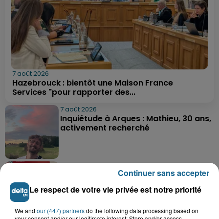
7 août 2026
Hazebrouck : bientôt une Maison France
Services "pour rapporter des...
7 août 2026
Inquiétude à Arques : Mathieu, 30 ans,
activement recherché
7 août 2026
Continuer sans accepter
Foot, Boulogne-sur-Mer : Grégory Thil,
un directeur sportif à...
Le respect de votre vie privée est notre priorité
We and
our (447) partners
do the following data processing based on
your consent and/or our legitimate interest: Store and/or access