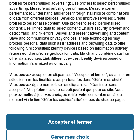
ans qui s'était noyé est...
profiles for personalised advertising; Use profiles to select personalised
advertising; Measure advertising performance; Measure content
performance; Understand audiences through statistics or combinations
of data from different sources; Develop and improve services; Create
profiles to personalise content; Use profiles to select personalised
6 août 2026
content; Use limited data to select content; Ensure security, prevent and
Risque incendie dans le Nord : ce que
detect fraud, and fix errors; Deliver and present advertising and content;
vous ne pouvez plus faire
Save and communicate privacy choices. These technologies may
process personal data such as IP address and browsing data to offer
following functionalities: Identify devices based on information actively
requested; Use precise geolocation data; Match and combine data from
other data sources; Link different devices; Identify devices based on
information transmitted automatically.
Vous pouvez accepter en cliquant sur "Accepter et fermer", ou affiner en
sélectionnant les finalités et/ou partenaires dans "Gérer mes choix".
Vous pouvez également refuser en cliquant sur "Continuer sans
accepter". Vos préférences ne s'appliqueront que pour ce site. Vous
pouvez mettre à jour vos choix, ou retirer votre consentement à tout
NOS AUTRES PODCASTS
moment via le lien "Gérer les cookies" situé en bas de chaque page.
Accepter et fermer
Gérer mes choix