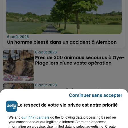
6 août 2026
Un homme blessé dans un accident à Alembon
6 août 2026
Près de 300 animaux secourus à Oye-
Plage lors d'une vaste opération
6 août 2026
Dunkerque : dix jeunes vont parcourir
Continuer sans accepter
9 000 km pour rencontrer...
Le respect de votre vie privée est notre priorité
We and
our (447) partners
do the following data processing based on
6 août 2026
your consent and/or our legitimate interest: Store and/or access
Blendecques : le jeune garçon de 12
information on a device; Use limited data to select advertising; Create