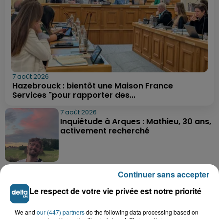
7 août 2026
Hazebrouck : bientôt une Maison France
Services "pour rapporter des...
7 août 2026
Inquiétude à Arques : Mathieu, 30 ans,
activement recherché
7 août 2026
Continuer sans accepter
Foot, Boulogne-sur-Mer : Grégory Thil,
un directeur sportif à...
Le respect de votre vie privée est notre priorité
We and
our (447) partners
do the following data processing based on