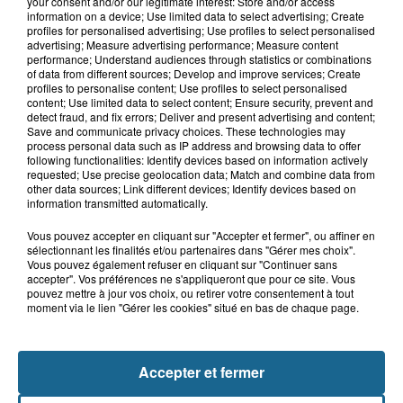
your consent and/or our legitimate interest: Store and/or access
7 août 2026
information on a device; Use limited data to select advertising; Create
Hand : Dunkerque face à l'élite pour
profiles for personalised advertising; Use profiles to select personalised
préparer la saison du renouveau
advertising; Measure advertising performance; Measure content
performance; Understand audiences through statistics or combinations
of data from different sources; Develop and improve services; Create
profiles to personalise content; Use profiles to select personalised
content; Use limited data to select content; Ensure security, prevent and
7 août 2026
detect fraud, and fix errors; Deliver and present advertising and content;
Incendie à La Brasserie de Saint-Omer
Save and communicate privacy choices. These technologies may
process personal data such as IP address and browsing data to offer
: 80 personnes évacuées
following functionalities: Identify devices based on information actively
requested; Use precise geolocation data; Match and combine data from
other data sources; Link different devices; Identify devices based on
information transmitted automatically.
Vous pouvez accepter en cliquant sur "Accepter et fermer", ou affiner en
sélectionnant les finalités et/ou partenaires dans "Gérer mes choix".
Vous pouvez également refuser en cliquant sur "Continuer sans
accepter". Vos préférences ne s'appliqueront que pour ce site. Vous
pouvez mettre à jour vos choix, ou retirer votre consentement à tout
moment via le lien "Gérer les cookies" situé en bas de chaque page.
NOS AUTRES PODCASTS
Accepter et fermer