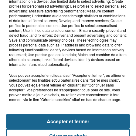
Même durant les vacances,
information on a device; Use limited data to select advertising; Create
Mouv’enfants Dunkerque se mobilise
profiles for personalised advertising; Use profiles to select personalised
advertising; Measure advertising performance; Measure content
performance; Understand audiences through statistics or combinations
of data from different sources; Develop and improve services; Create
profiles to personalise content; Use profiles to select personalised
7h53
content; Use limited data to select content; Ensure security, prevent and
Tardinghen : une femme de 75 ans
detect fraud, and fix errors; Deliver and present advertising and content;
Save and communicate privacy choices. These technologies may
réanimée après une noyade
process personal data such as IP address and browsing data to offer
following functionalities: Identify devices based on information actively
requested; Use precise geolocation data; Match and combine data from
other data sources; Link different devices; Identify devices based on
information transmitted automatically.
Vous pouvez accepter en cliquant sur "Accepter et fermer", ou affiner en
sélectionnant les finalités et/ou partenaires dans "Gérer mes choix".
Vous pouvez également refuser en cliquant sur "Continuer sans
accepter". Vos préférences ne s'appliqueront que pour ce site. Vous
pouvez mettre à jour vos choix, ou retirer votre consentement à tout
moment via le lien "Gérer les cookies" situé en bas de chaque page.
NOS AUTRES PODCASTS
Accepter et fermer
Gérer mes choix