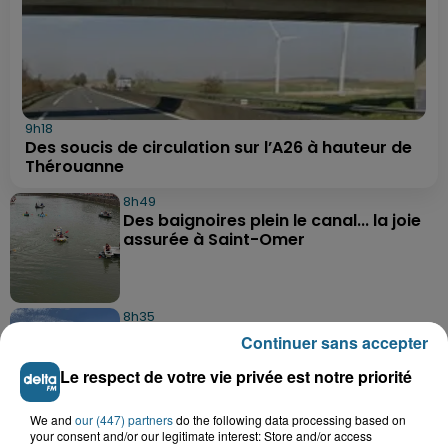
9h18
Des soucis de circulation sur l’A26 à hauteur de
Thérouanne
8h49
Des baignoires plein le canal... la joie
assurée à Saint-Omer
8h35
Les secrets des crustacés et des
Continuer sans accepter
flobards dévoilés ce week-end à...
Le respect de votre vie privée est notre priorité
We and
our (447) partners
do the following data processing based on
8h21
your consent and/or our legitimate interest: Store and/or access