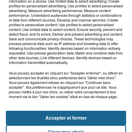
Athlétisme, Boulogne-sur-Mer :
information on a device; Use limited data to select advertising; Create
Jimmy Gressier visera le doublé 5...
profiles for personalised advertising; Use profiles to select personalised
advertising; Measure advertising performance; Measure content
performance; Understand audiences through statistics or combinations
of data from different sources; Develop and improve services; Create
profiles to personalise content; Use profiles to select personalised
9 août 2026
content; Use limited data to select content; Ensure security, prevent and
Des cours... de trottinette à Bray-
detect fraud, and fix errors; Deliver and present advertising and content;
Save and communicate privacy choices. These technologies may
Dunes
process personal data such as IP address and browsing data to offer
following functionalities: Identify devices based on information actively
requested; Use precise geolocation data; Match and combine data from
other data sources; Link different devices; Identify devices based on
information transmitted automatically.
Vous pouvez accepter en cliquant sur "Accepter et fermer", ou affiner en
sélectionnant les finalités et/ou partenaires dans "Gérer mes choix".
Vous pouvez également refuser en cliquant sur "Continuer sans
accepter". Vos préférences ne s'appliqueront que pour ce site. Vous
pouvez mettre à jour vos choix, ou retirer votre consentement à tout
moment via le lien "Gérer les cookies" situé en bas de chaque page.
NOS AUTRES PODCASTS
Accepter et fermer
Gérer mes choix