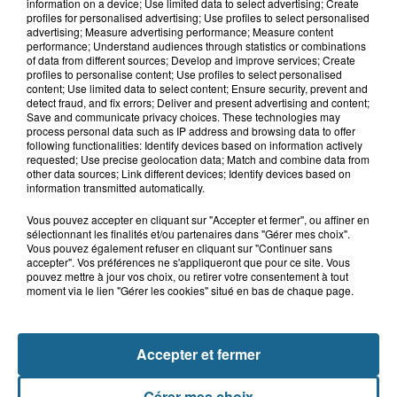
Un homme de 50 ans gravement
information on a device; Use limited data to select advertising; Create
blessé dans un accident de voiture à...
profiles for personalised advertising; Use profiles to select personalised
advertising; Measure advertising performance; Measure content
performance; Understand audiences through statistics or combinations
of data from different sources; Develop and improve services; Create
profiles to personalise content; Use profiles to select personalised
7h21
content; Use limited data to select content; Ensure security, prevent and
Samer : deux adolescents de 14 et 15
detect fraud, and fix errors; Deliver and present advertising and content;
Save and communicate privacy choices. These technologies may
ans grièvement blessés dans un...
process personal data such as IP address and browsing data to offer
following functionalities: Identify devices based on information actively
requested; Use precise geolocation data; Match and combine data from
other data sources; Link different devices; Identify devices based on
information transmitted automatically.
Vous pouvez accepter en cliquant sur "Accepter et fermer", ou affiner en
sélectionnant les finalités et/ou partenaires dans "Gérer mes choix".
Vous pouvez également refuser en cliquant sur "Continuer sans
accepter". Vos préférences ne s'appliqueront que pour ce site. Vous
pouvez mettre à jour vos choix, ou retirer votre consentement à tout
moment via le lien "Gérer les cookies" situé en bas de chaque page.
NOS AUTRES PODCASTS
Accepter et fermer
Gérer mes choix