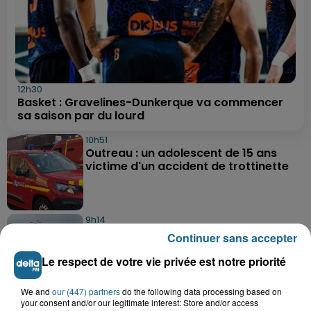
12h30
Basket : Gravelines-Dunkerque va commencer
sa saison par du lourd
10h51
Outreau : un adolescent de 15 ans
victime d'un accident de trottinette
9h14
Des soucis sur les routes entre
Continuer sans accepter
Herzeele et Wormhout à partir de ce...
Le respect de votre vie privée est notre priorité
We and
our (447) partners
do the following data processing based on
9h03
your consent and/or our legitimate interest: Store and/or access