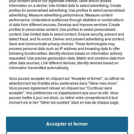
your consent and/or our legitimate interest: Store and/or access
8h00
information on a device; Use limited data to select advertising; Create
Les pompiers au secours d'un porc à
profiles for personalised advertising; Use profiles to select personalised
Delettes
advertising; Measure advertising performance; Measure content
performance; Understand audiences through statistics or combinations
of data from different sources; Develop and improve services; Create
profiles to personalise content; Use profiles to select personalised
content; Use limited data to select content; Ensure security, prevent and
7 août 2026
detect fraud, and fix errors; Deliver and present advertising and content;
Hazebrouck : bientôt une Maison
Save and communicate privacy choices. These technologies may
process personal data such as IP address and browsing data to offer
France Services "pour rapporter des...
following functionalities: Identify devices based on information actively
requested; Use precise geolocation data; Match and combine data from
other data sources; Link different devices; Identify devices based on
information transmitted automatically.
Vous pouvez accepter en cliquant sur "Accepter et fermer", ou affiner en
sélectionnant les finalités et/ou partenaires dans "Gérer mes choix".
Vous pouvez également refuser en cliquant sur "Continuer sans
accepter". Vos préférences ne s'appliqueront que pour ce site. Vous
pouvez mettre à jour vos choix, ou retirer votre consentement à tout
moment via le lien "Gérer les cookies" situé en bas de chaque page.
NOS AUTRES PODCASTS
Accepter et fermer