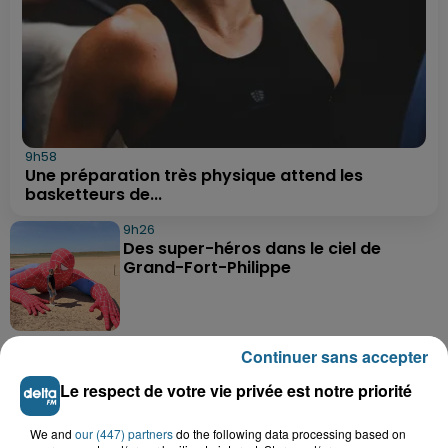
9h58
Une préparation très physique attend les
basketteurs de...
9h26
Des super-héros dans le ciel de
Grand-Fort-Philippe
8h29
Continuer sans accepter
Un chien sauvé d'une mort certaine
dans une voiture à...
Le respect de votre vie privée est notre priorité
We and
our (447) partners
do the following data processing based on