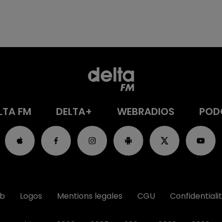
LTA FM
DELTA+
WEBRADIOS
POD
ub
Logos
Mentions legales
CGU
Confidentiali