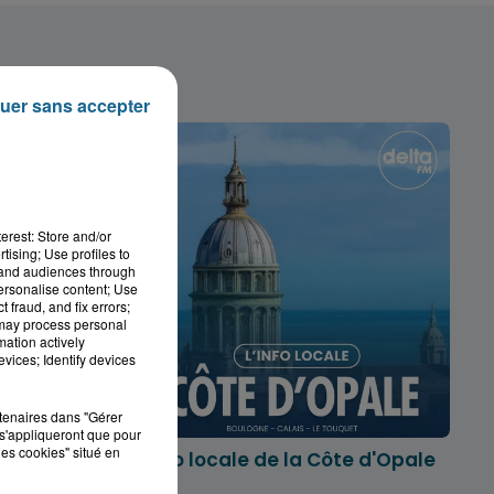
uer sans accepter
erest: Store and/or
tising; Use profiles to
tand audiences through
personalise content; Use
 fraud, and fix errors;
 may process personal
mation actively
vices; Identify devices
rtenaires dans "Gérer
s'appliqueront que pour
les cookies" situé en
marois
L'info locale de la Côte d'Opale