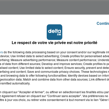
Contin
Le respect de votre vie privée est notre priorité
ers
do the following data processing based on your consent and/or our legitimate int
device; Use limited data to select advertising; Create profiles for personalised adver
vertising; Measure advertising performance; Measure content performance; Unders
ns of data from different sources; Develop and improve services; Create profiles to 
alised content; Use limited data to select content; Ensure security, prevent and detect
ertising and content; Save and communicate privacy choices. These technologies
and browsing data to offer following functionalities: Identify devices based on infor
eolocation data; Match and combine data from other data sources; Link different de
nsmitted automatically.
cliquant sur "Accepter et fermer", ou affiner en sélectionnant les finalités et/ou pa
 également refuser en cliquant sur "Continuer sans accepter". Vos préférences ne 
tre à jour vos choix, ou retirer votre consentement à tout moment via le lien "Gérer 
cale dans le
L'info locale de l'Audo
ois