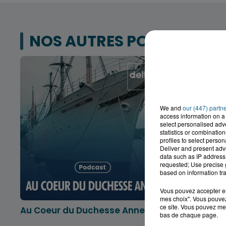
NOS AUTRES PODCASTS
We and
our (447) partn
access information on a 
select personalised ad
statistics or combinatio
profiles to select person
Deliver and present adv
data such as IP address 
requested; Use precise g
based on information tra
Vous pouvez accepter en 
mes choix". Vous pouvez
ce site. Vous pouvez met
Au Coeur du Duchesse Anne
L'info lo
bas de chaque page.
Dunkerqu