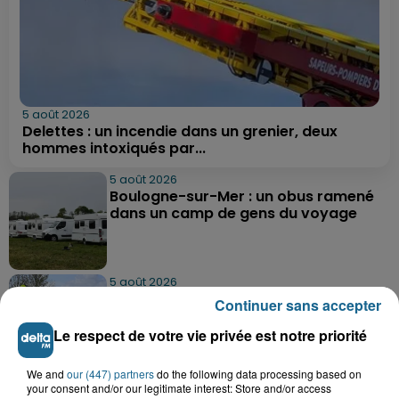
5 août 2026
Delettes : un incendie dans un grenier, deux
hommes intoxiqués par...
5 août 2026
Boulogne-sur-Mer : un obus ramené
dans un camp de gens du voyage
5 août 2026
Berck : une fillette de 5 ans percutée
Continuer sans accepter
par une voiture
Le respect de votre vie privée est notre priorité
We and
our (447) partners
do the following data processing based on
5 août 2026
your consent and/or our legitimate interest: Store and/or access