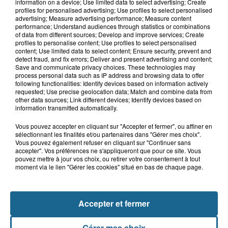
Bergues : le feu d'artifice du 15-Août
information on a device; Use limited data to select advertising; Create
annulé en raison de la...
profiles for personalised advertising; Use profiles to select personalised
advertising; Measure advertising performance; Measure content
performance; Understand audiences through statistics or combinations
of data from different sources; Develop and improve services; Create
profiles to personalise content; Use profiles to select personalised
5 août 2026
content; Use limited data to select content; Ensure security, prevent and
Canicule : les Ehpad en première ligne
detect fraud, and fix errors; Deliver and present advertising and content;
Save and communicate privacy choices. These technologies may
pour protéger leurs résidents
process personal data such as IP address and browsing data to offer
following functionalities: Identify devices based on information actively
requested; Use precise geolocation data; Match and combine data from
other data sources; Link different devices; Identify devices based on
information transmitted automatically.
Vous pouvez accepter en cliquant sur "Accepter et fermer", ou affiner en
sélectionnant les finalités et/ou partenaires dans "Gérer mes choix".
Vous pouvez également refuser en cliquant sur "Continuer sans
accepter". Vos préférences ne s'appliqueront que pour ce site. Vous
pouvez mettre à jour vos choix, ou retirer votre consentement à tout
moment via le lien "Gérer les cookies" situé en bas de chaque page.
NOS AUTRES PODCASTS
Accepter et fermer
Gérer mes choix