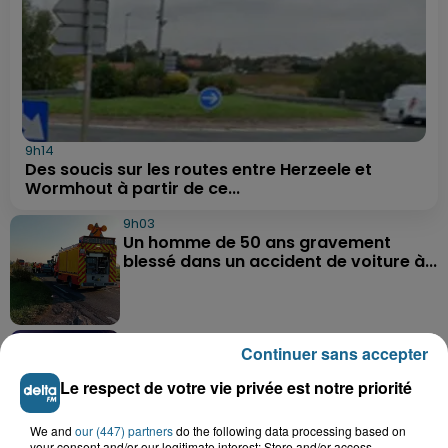
9h14
Des soucis sur les routes entre Herzeele et
Wormhout à partir de ce...
9h03
Un homme de 50 ans gravement
blessé dans un accident de voiture à...
7h21
Continuer sans accepter
Samer : deux adolescents de 14 et 15
ans grièvement blessés dans un...
Le respect de votre vie privée est notre priorité
We and
our (447) partners
do the following data processing based on
your consent and/or our legitimate interest: Store and/or access