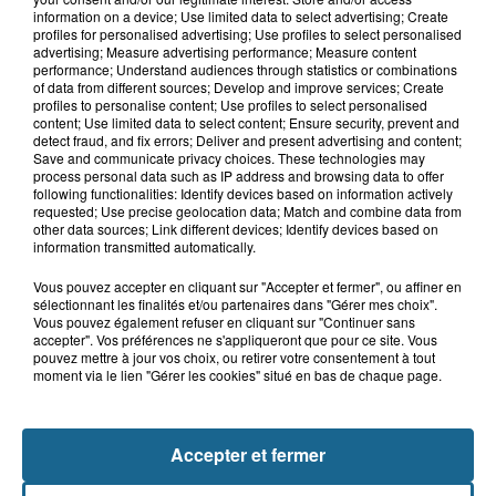
8 août 2026
information on a device; Use limited data to select advertising; Create
Âgée de 54 ans, une femme se blesse
profiles for personalised advertising; Use profiles to select personalised
dans un accident de trottinette...
advertising; Measure advertising performance; Measure content
performance; Understand audiences through statistics or combinations
of data from different sources; Develop and improve services; Create
profiles to personalise content; Use profiles to select personalised
content; Use limited data to select content; Ensure security, prevent and
8 août 2026
detect fraud, and fix errors; Deliver and present advertising and content;
Une femme gravement blessée dans
Save and communicate privacy choices. These technologies may
un accident à Bazinghen
process personal data such as IP address and browsing data to offer
following functionalities: Identify devices based on information actively
requested; Use precise geolocation data; Match and combine data from
other data sources; Link different devices; Identify devices based on
information transmitted automatically.
Vous pouvez accepter en cliquant sur "Accepter et fermer", ou affiner en
sélectionnant les finalités et/ou partenaires dans "Gérer mes choix".
Vous pouvez également refuser en cliquant sur "Continuer sans
accepter". Vos préférences ne s'appliqueront que pour ce site. Vous
pouvez mettre à jour vos choix, ou retirer votre consentement à tout
moment via le lien "Gérer les cookies" situé en bas de chaque page.
NOS AUTRES PODCASTS
Accepter et fermer