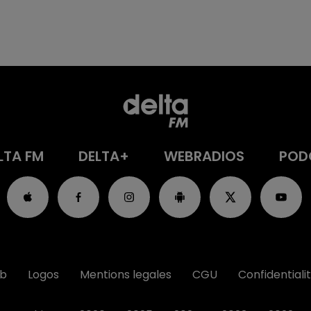
LTA FM
DELTA+
WEBRADIOS
POD
ub
Logos
Mentions legales
CGU
Confidentiali