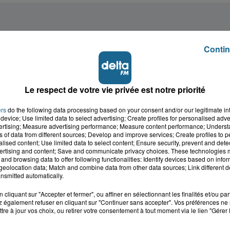
Contin
Le respect de votre vie privée est notre priorité
ers
do the following data processing based on your consent and/or our legitimate int
device; Use limited data to select advertising; Create profiles for personalised adver
vertising; Measure advertising performance; Measure content performance; Unders
ns of data from different sources; Develop and improve services; Create profiles to 
alised content; Use limited data to select content; Ensure security, prevent and detect
ertising and content; Save and communicate privacy choices. These technologies
and browsing data to offer following functionalities: Identify devices based on infor
eolocation data; Match and combine data from other data sources; Link different de
nsmitted automatically.
cliquant sur "Accepter et fermer", ou affiner en sélectionnant les finalités et/ou pa
 également refuser en cliquant sur "Continuer sans accepter". Vos préférences ne 
tre à jour vos choix, ou retirer votre consentement à tout moment via le lien "Gérer 
cale dans le
L'info locale de l'Audo
ois