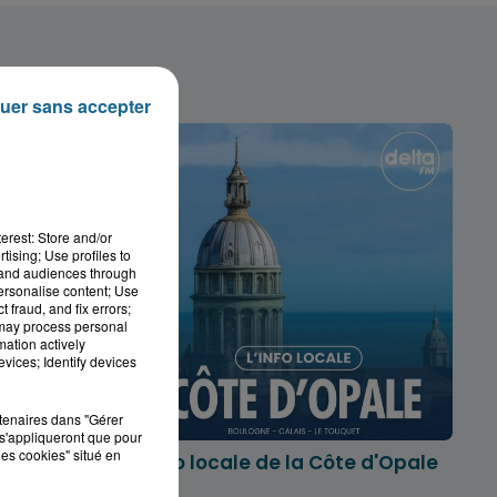
uer sans accepter
erest: Store and/or
tising; Use profiles to
tand audiences through
personalise content; Use
 fraud, and fix errors;
 may process personal
mation actively
vices; Identify devices
rtenaires dans "Gérer
s'appliqueront que pour
les cookies" situé en
marois
L'info locale de la Côte d'Opale