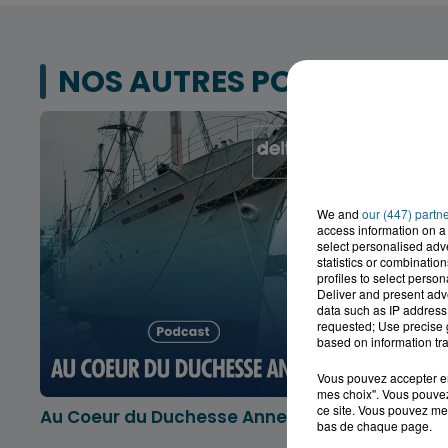
NOS AUTRES PODCASTS
We and
our (447) partn
access information on a 
select personalised ad
statistics or combinatio
profiles to select person
Deliver and present adv
data such as IP address 
requested; Use precise g
based on information tra
Vous pouvez accepter en 
mes choix". Vous pouvez
ce site. Vous pouvez met
Au Coeur du Duchesse Anne
L'info lo
bas de chaque page.
Dunkerqu