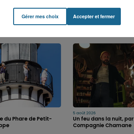
Gérer mes choix
Accepter et fermer
5 août 2026
bre du Phare de Petit-
Un feu dans la nuit, par
ippe
Compagnie Chamane