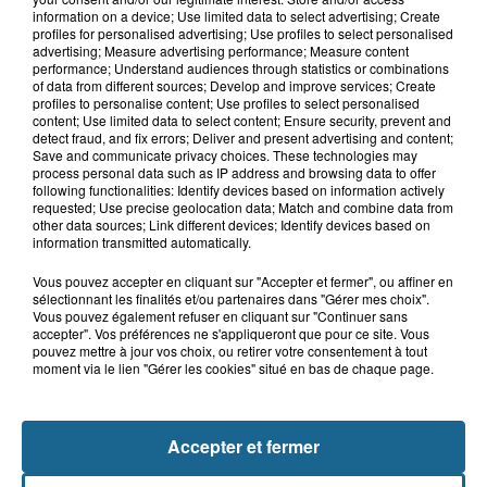
15h06
information on a device; Use limited data to select advertising; Create
Hand : Dunkerque face à l'élite pour
profiles for personalised advertising; Use profiles to select personalised
préparer la saison du renouveau
advertising; Measure advertising performance; Measure content
performance; Understand audiences through statistics or combinations
of data from different sources; Develop and improve services; Create
profiles to personalise content; Use profiles to select personalised
content; Use limited data to select content; Ensure security, prevent and
14h58
detect fraud, and fix errors; Deliver and present advertising and content;
Incendie à La Brasserie de Saint-Omer
Save and communicate privacy choices. These technologies may
: 80 personnes évacuées
process personal data such as IP address and browsing data to offer
following functionalities: Identify devices based on information actively
requested; Use precise geolocation data; Match and combine data from
other data sources; Link different devices; Identify devices based on
information transmitted automatically.
Vous pouvez accepter en cliquant sur "Accepter et fermer", ou affiner en
sélectionnant les finalités et/ou partenaires dans "Gérer mes choix".
Vous pouvez également refuser en cliquant sur "Continuer sans
accepter". Vos préférences ne s'appliqueront que pour ce site. Vous
pouvez mettre à jour vos choix, ou retirer votre consentement à tout
moment via le lien "Gérer les cookies" situé en bas de chaque page.
NOS AUTRES PODCASTS
Accepter et fermer