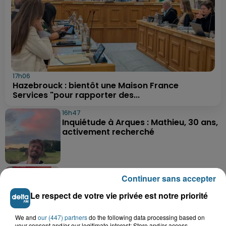
17h06
Hazebrouck : bientôt une Maison France
Services "pour rapporter des...
16h47
Inquiétude à Arques : Mathieu, 30 ans,
activement recherché
16h28
Continuer sans accepter
Foot, Boulogne-sur-Mer : Grégory Thil,
un directeur sportif à...
Le respect de votre vie privée est notre priorité
We and
our (447) partners
do the following data processing based on
your consent and/or our legitimate interest: Store and/or access