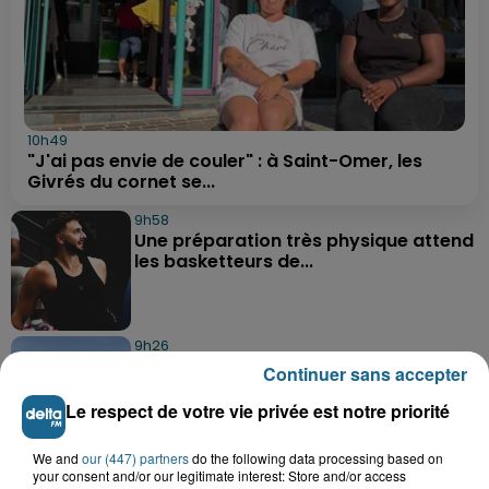
10h49
"J'ai pas envie de couler" : à Saint-Omer, les
Givrés du cornet se...
9h58
Une préparation très physique attend
les basketteurs de...
9h26
Des super-héros dans le ciel de
Continuer sans accepter
Grand-Fort-Philippe
Le respect de votre vie privée est notre priorité
We and
our (447) partners
do the following data processing based on
8h29
your consent and/or our legitimate interest: Store and/or access