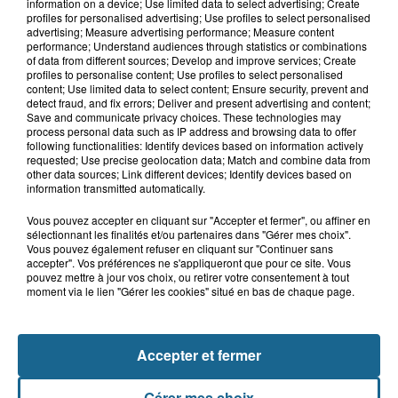
Un chien sauvé d'une mort certaine
information on a device; Use limited data to select advertising; Create
dans une voiture à...
profiles for personalised advertising; Use profiles to select personalised
advertising; Measure advertising performance; Measure content
performance; Understand audiences through statistics or combinations
of data from different sources; Develop and improve services; Create
profiles to personalise content; Use profiles to select personalised
8h00
content; Use limited data to select content; Ensure security, prevent and
Les pompiers au secours d'un porc à
detect fraud, and fix errors; Deliver and present advertising and content;
Save and communicate privacy choices. These technologies may
Delettes
process personal data such as IP address and browsing data to offer
following functionalities: Identify devices based on information actively
requested; Use precise geolocation data; Match and combine data from
other data sources; Link different devices; Identify devices based on
information transmitted automatically.
Vous pouvez accepter en cliquant sur "Accepter et fermer", ou affiner en
sélectionnant les finalités et/ou partenaires dans "Gérer mes choix".
Vous pouvez également refuser en cliquant sur "Continuer sans
accepter". Vos préférences ne s'appliqueront que pour ce site. Vous
pouvez mettre à jour vos choix, ou retirer votre consentement à tout
moment via le lien "Gérer les cookies" situé en bas de chaque page.
NOS AUTRES PODCASTS
Accepter et fermer
Gérer mes choix